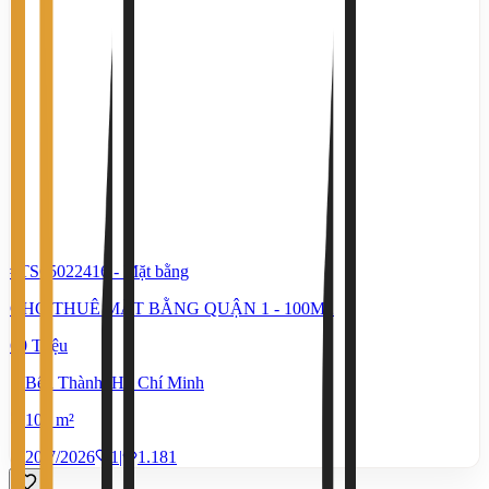
#TS65022416
-
Mặt bằng
CHO THUÊ MẶT BẰNG QUẬN 1 - 100M2
60 Triệu
Bến Thành, Hồ Chí Minh
100 m²
20/7/2026
1
|
1.181