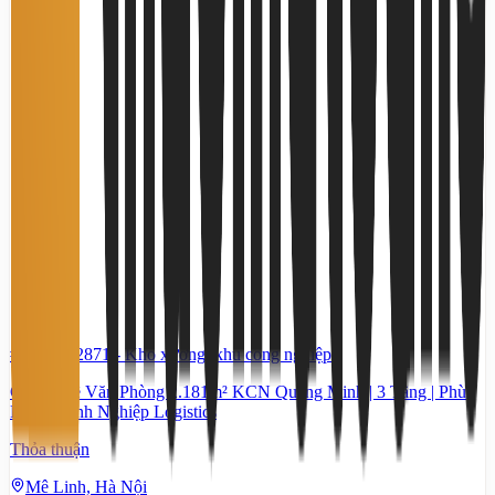
#TS53052871
-
Kho xưởng, khu công nghiệp
Cho Thuê Văn Phòng 2.181m² KCN Quang Minh | 3 Tầng | Phù
Hợp Doanh Nghiệp Logistics
Thỏa thuận
Mê Linh, Hà Nội