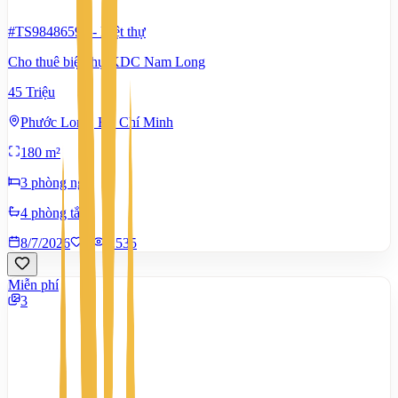
#TS98486592
-
Biệt thự
Cho thuê biệt thự KDC Nam Long
45 Triệu
Phước Long, Hồ Chí Minh
180 m²
3 phòng ngủ
4 phòng tắm
8/7/2026
0
|
1.535
Miễn phí
3