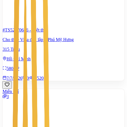
#TS52270686
-
Biệt thự
Cho thuê Villa đơn lập ở Phú Mỹ Hưng
315 Triệu
Hồ Chí Minh
580 m²
7/7/2026
0
|
1.520
Miễn phí
3