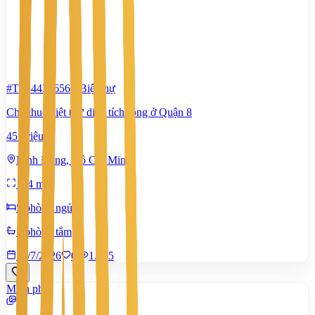
#TS84434656
-
Biệt thự
Cho thuê biệt thự diện tích rộng ở Quận 8
45 Triệu
Bình Đông, Hồ Chí Minh
144 m²
5 phòng ngủ
5 phòng tắm
10/7/2026
0
|
1.495
Miễn phí
3