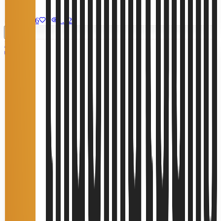
580 m²
7/7/2026
0
|
1.520
Miễn phí
3