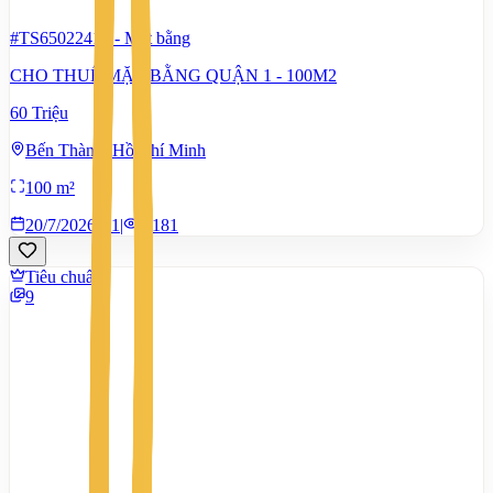
#TS65022416
-
Mặt bằng
CHO THUÊ MẶT BẰNG QUẬN 1 - 100M2
60 Triệu
Bến Thành, Hồ Chí Minh
100 m²
20/7/2026
1
|
1.181
Tiêu chuẩn
9