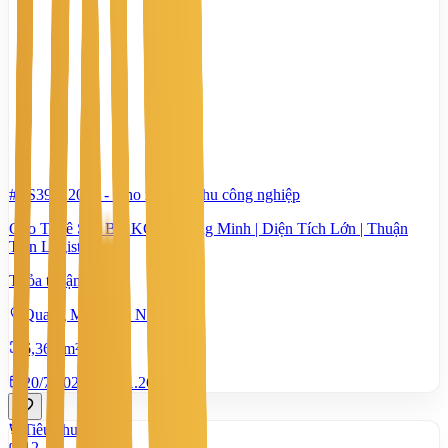
#TS39922044
-
Kho xưởng, khu công nghiệp
Cho Thuê Sân Bãi KCN Quang Minh | Diện Tích Lớn | Thuận
Tiện Logistics
Thỏa thuận
Quang Minh, Hà Nội
6,365 m²
20/7/2026
0
|
1.265
Tiêu chuẩn
12