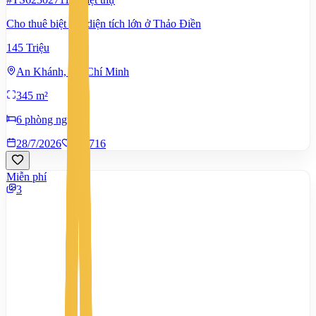
Cho thuê biệt thự diện tích lớn ở Thảo Điền
145 Triệu
An Khánh, Hồ Chí Minh
345 m²
6 phòng ngủ
28/7/2026
0
|
716
Miễn phí
3