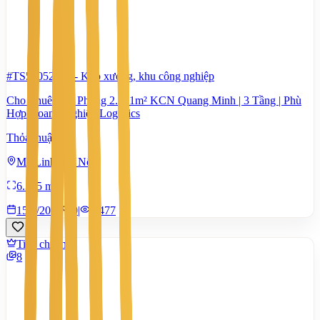
#TS53052871
-
Kho xưởng, khu công nghiệp
Cho Thuê Văn Phòng 2.181m² KCN Quang Minh | 3 Tầng | Phù
Hợp Doanh Nghiệp Logistics
Thỏa thuận
Mê Linh, Hà Nội
6.365 m²
15/7/2026
0
|
1.477
Tiêu chuẩn
8