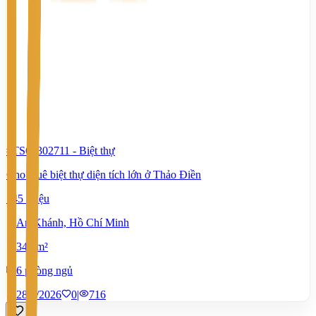
#TS62302711
-
Biệt thự
Cho thuê biệt thự diện tích lớn ở Thảo Điền
145 Triệu
An Khánh, Hồ Chí Minh
345 m²
6 phòng ngủ
28/7/2026
0
|
716