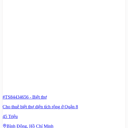
#TS84434656
-
Biệt thự
Cho thuê biệt thự diện tích rộng ở Quận 8
45 Triệu
Bình Đông, Hồ Chí Minh