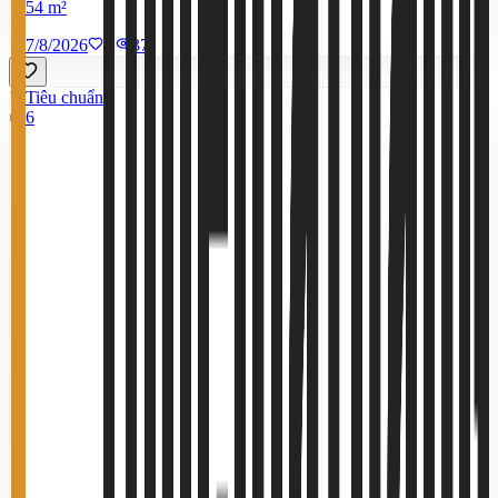
54 m²
7/8/2026
0
|
37
Tiêu chuẩn
6