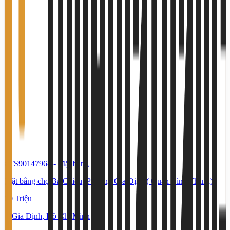
#TS90147964
-
Mặt bằng
Mặt bằng chợ Bà Chiểu, Phường Gia Định ( Quận Bình Thạnh)
30 Triệu
Gia Định, Hồ Chí Minh