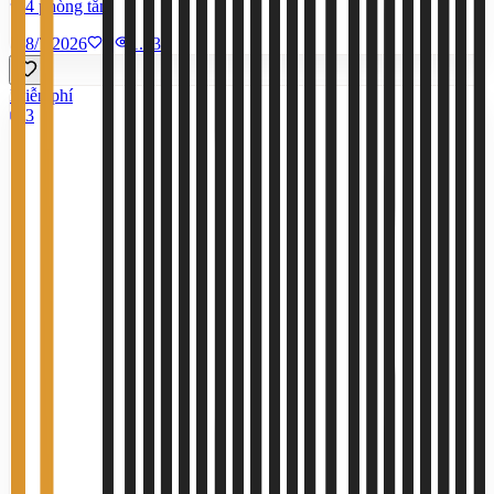
4 phòng tắm
8/7/2026
0
|
1.535
Miễn phí
3