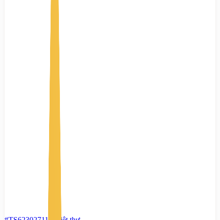
#TS62302711
-
Biệt thự