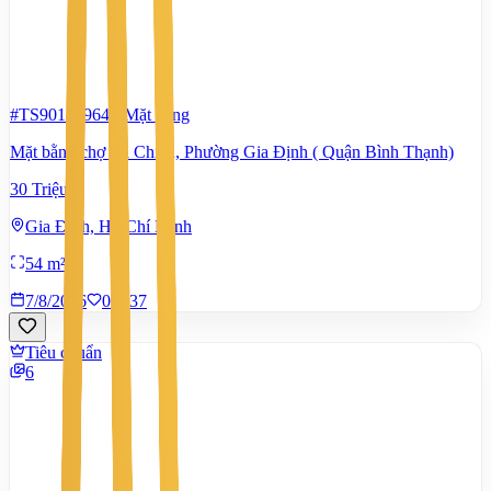
#TS90147964
-
Mặt bằng
Mặt bằng chợ Bà Chiểu, Phường Gia Định ( Quận Bình Thạnh)
30 Triệu
Gia Định, Hồ Chí Minh
54 m²
7/8/2026
0
|
37
Tiêu chuẩn
6