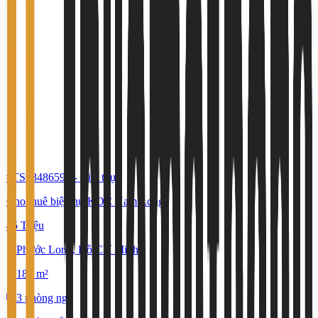
#TS98486592
-
Biệt thự
Cho thuê biệt thự KDC Nam Long
45 Triệu
Phước Long, Hồ Chí Minh
180 m²
3 phòng ngủ