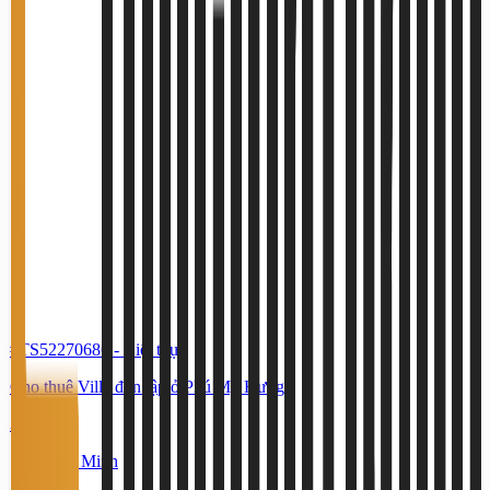
#TS52270686
-
Biệt thự
Cho thuê Villa đơn lập ở Phú Mỹ Hưng
315 Triệu
Hồ Chí Minh