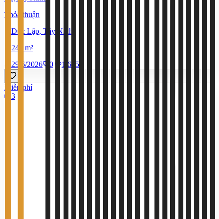
Thỏa thuận
Đức Lập, Tây Ninh
240 m²
29/6/2026
0
|
1.615
Miễn phí
3