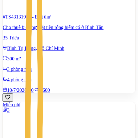
#TS43131914
-
Biệt thự
Cho thuê biệt thự mặt tiền rộng hiếm có ở Bình Tân
35 Triệu
Bình Trị Đông, Hồ Chí Minh
300 m²
3 phòng ngủ
4 phòng tắm
10/7/2026
0
|
1.600
Miễn phí
3