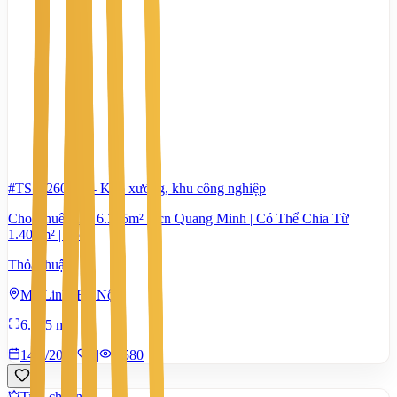
#TS13260085
-
Kho xưởng, khu công nghiệp
Cho Thuê Kho 6.365m² Kcn Quang Minh | Có Thể Chia Từ
1.400m² | Pccc
Thỏa thuận
Mê Linh, Hà Nội
6.365 m²
14/7/2026
0
|
1.580
Tiêu chuẩn