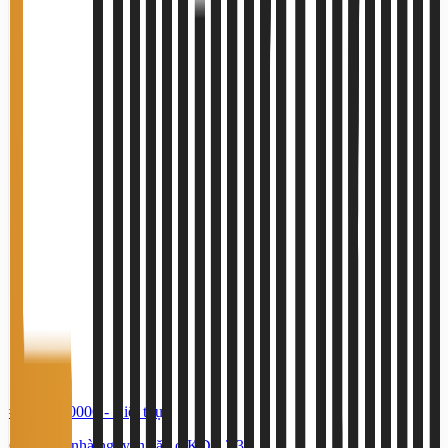
#TS70560006
-
Biệt thự
Cho thuê nhà nguyên căn ở KDC T30