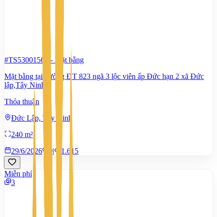
#TS53001563
-
Mặt bằng
Mặt bằng tại đường ĐT 823 ngã 3 lộc viên ấp Đức hạn 2 xã Đức
lập,Tây Ninh
Thỏa thuận
Đức Lập, Tây Ninh
240 m²
29/6/2026
0
|
1.615
Miễn phí
3