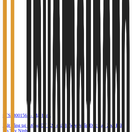
#TS53001563
-
Mặt bằng
Mặt bằng tại đường ĐT 823 ngã 3 lộc viên ấp Đức hạn 2 xã Đức
lập,Tây Ninh