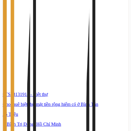
#TS43131914
-
Biệt thự
Cho thuê biệt thự mặt tiền rộng hiếm có ở Bình Tân
35 Triệu
Bình Trị Đông, Hồ Chí Minh