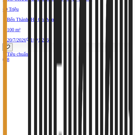
60 Triệu
Bến Thành, Hồ Chí Minh
100 m²
20/7/2026
1
|
1.256
Tiêu chuẩn
8