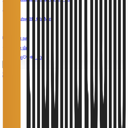
21 Triệu
Bình Hưng, Hồ Chí Minh
200 m²
5 phòng ngủ
3 phòng tắm
9/7/2026
0
|
1.601
Miễn phí
5