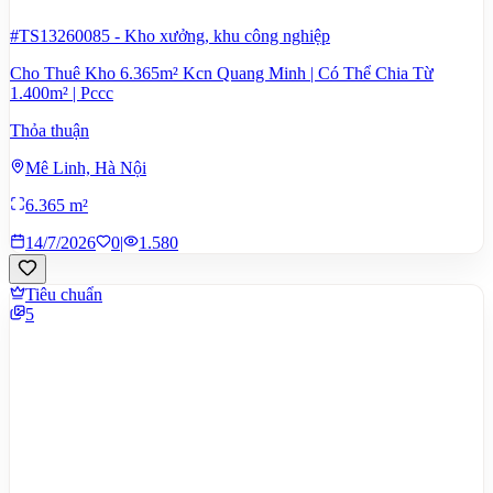
#TS13260085
-
Kho xưởng, khu công nghiệp
Cho Thuê Kho 6.365m² Kcn Quang Minh | Có Thể Chia Từ
1.400m² | Pccc
Thỏa thuận
Mê Linh, Hà Nội
6.365 m²
14/7/2026
0
|
1.580
Tiêu chuẩn
5