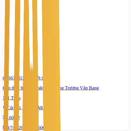
#TS61281194
-
Biệt thự
Cho thuê biệt thự mặt tiền đường Trương Văn Bang
131 Triệu
Cát Lái, Hồ Chí Minh
160 m²
8/7/2026
0
|
1.606