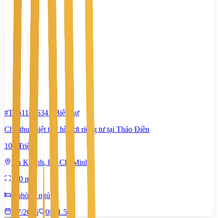
#TS51140634
-
Biệt thự
Cho thuê biệt thự hồ bơi riêng tư tại Thảo Điền
105 Triệu
An Khánh, Hồ Chí Minh
300 m²
4 phòng ngủ
9/7/2026
0
|
1.575