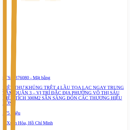
#TS63376080
-
Mặt bằng
BIỆT THỰ KHỦNG TRỆT 4 LẦU TỌA LẠC NGAY TRUNG
TÂM QUẬN 3 – VỊ TRÍ ĐẮC ĐỊA PHƯỜNG VÕ THỊ SÁU
DIỆN TÍCH 300M2 SẴN SÀNG ĐÓN CÁC THƯƠNG HIỆU
LỚN
175 Triệu
Xuân Hòa, Hồ Chí Minh