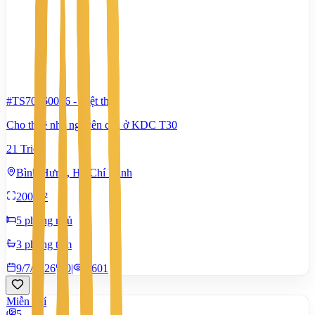
#TS70560006
-
Biệt thự
Cho thuê nhà nguyên căn ở KDC T30
21 Triệu
Bình Hưng, Hồ Chí Minh
200 m²
5 phòng ngủ
3 phòng tắm
9/7/2026
0
|
1.601
Miễn phí
5