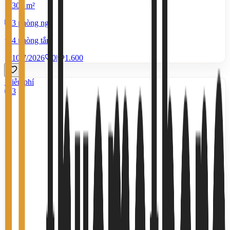
300 m²
3 phòng ngủ
4 phòng tắm
10/7/2026
0
|
1.600
Miễn phí
3