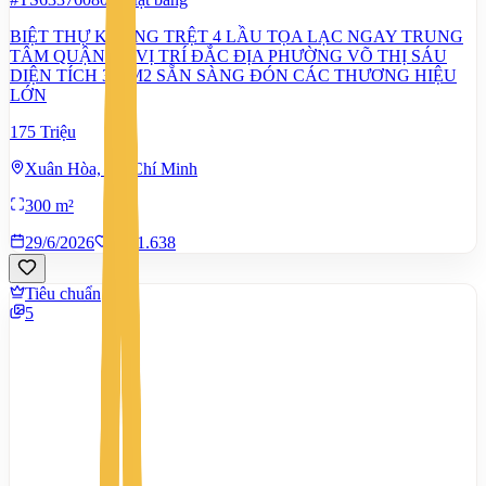
BIỆT THỰ KHỦNG TRỆT 4 LẦU TỌA LẠC NGAY TRUNG
TÂM QUẬN 3 – VỊ TRÍ ĐẮC ĐỊA PHƯỜNG VÕ THỊ SÁU
DIỆN TÍCH 300M2 SẴN SÀNG ĐÓN CÁC THƯƠNG HIỆU
LỚN
175 Triệu
Xuân Hòa, Hồ Chí Minh
300 m²
29/6/2026
0
|
1.638
Tiêu chuẩn
5