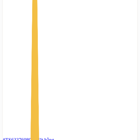
#TS63376080
-
Mặt bằng