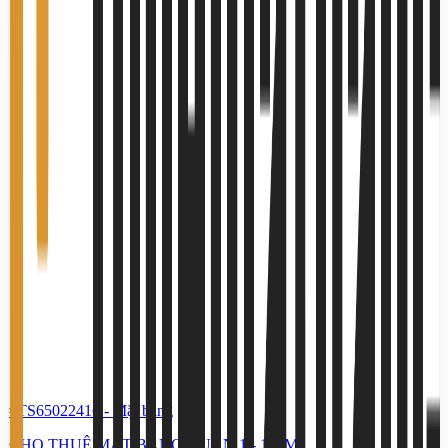
#TS65022416
-
Mặt bằng
CHO THUÊ MẶT BẰNG QUẬN 1 - 100M2