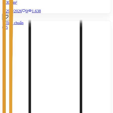
300 m²
29/6/2026
0
|
1.638
Tiêu chuẩn
5