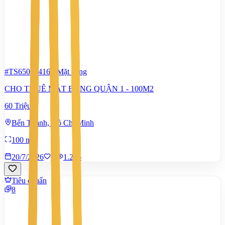
#TS65022416
-
Mặt bằng
CHO THUÊ MẶT BẰNG QUẬN 1 - 100M2
60 Triệu
Bến Thành, Hồ Chí Minh
100 m²
20/7/2026
1
|
1.256
Tiêu chuẩn
8