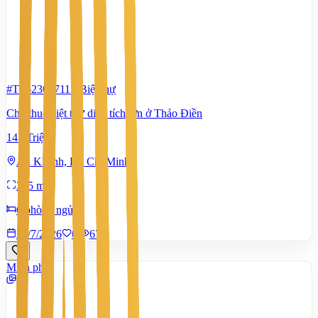
#TS62302711
-
Biệt thự
Cho thuê biệt thự diện tích lớn ở Thảo Điền
145 Triệu
An Khánh, Hồ Chí Minh
345 m²
6 phòng ngủ
28/7/2026
0
|
673
Miễn phí
1