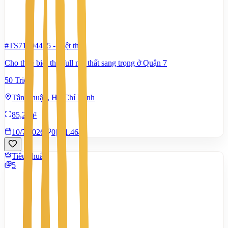
#TS71894465
-
Biệt thự
Cho thuê biệt thự full nội thất sang trọng ở Quận 7
50 Triệu
Tân Thuận, Hồ Chí Minh
85,2 m²
10/7/2026
0
|
1.464
Tiêu chuẩn
5