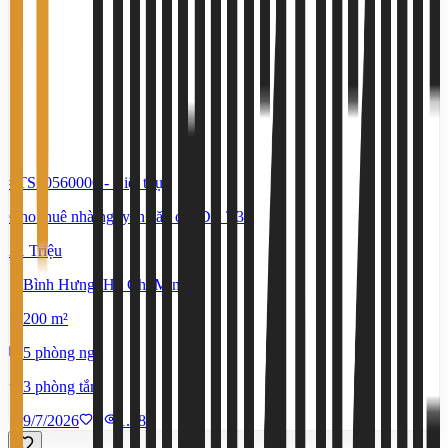
#TS70560006
-
Biệt thự
Cho thuê nhà nguyên căn ở KDC T30
21 Triệu
Bình Hưng, Hồ Chí Minh
200 m²
5 phòng ngủ
3 phòng tắm
9/7/2026
0
|
1.482