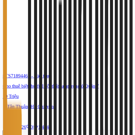
#TS71894465
-
Biệt thự
Cho thuê biệt thự full nội thất sang trọng ở Quận 7
50 Triệu
Tân Thuận, Hồ Chí Minh
85,2 m²
10/7/2026
0
|
1.464