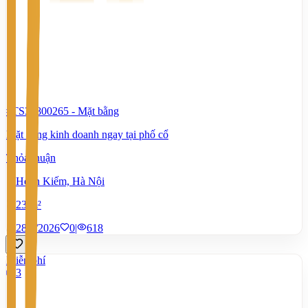
#TS37800265
-
Mặt bằng
Mặt bằng kinh doanh ngay tại phố cổ
Thỏa thuận
Hoàn Kiếm, Hà Nội
23 m²
28/7/2026
0
|
618
Miễn phí
3