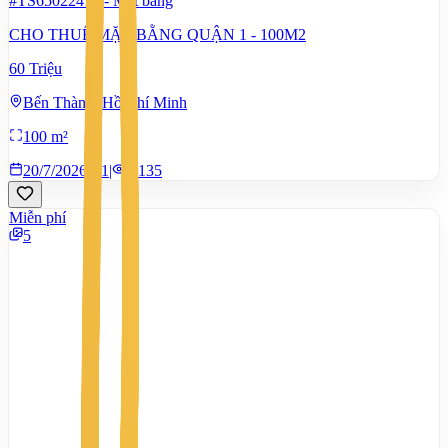
#TS65022416
-
Mặt bằng
CHO THUÊ MẶT BẰNG QUẬN 1 - 100M2
60 Triệu
Bến Thành, Hồ Chí Minh
100 m²
20/7/2026
1
|
1.135
Miễn phí
5