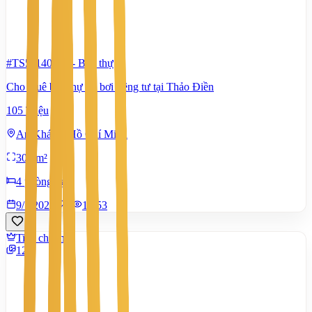
#TS51140634
-
Biệt thự
Cho thuê biệt thự hồ bơi riêng tư tại Thảo Điền
105 Triệu
An Khánh, Hồ Chí Minh
300 m²
4 phòng ngủ
9/7/2026
0
|
1.453
Tiêu chuẩn
12