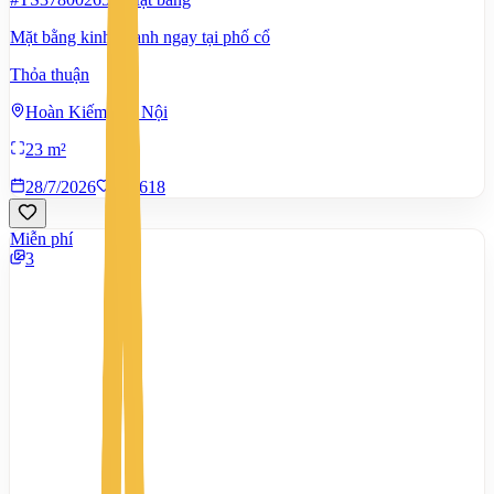
Mặt bằng kinh doanh ngay tại phố cổ
Thỏa thuận
Hoàn Kiếm, Hà Nội
23 m²
28/7/2026
0
|
618
Miễn phí
3