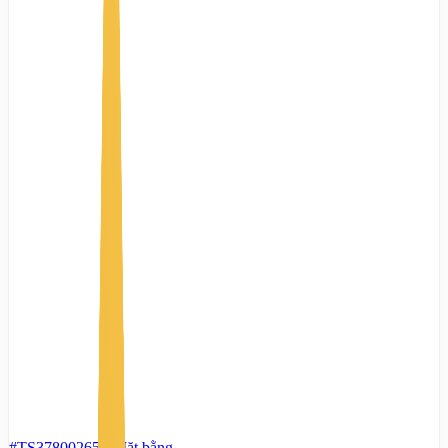
#TS37800265
-
Mặt bằng