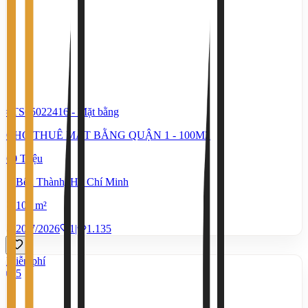
#TS65022416
-
Mặt bằng
CHO THUÊ MẶT BẰNG QUẬN 1 - 100M2
60 Triệu
Bến Thành, Hồ Chí Minh
100 m²
20/7/2026
1
|
1.135
Miễn phí
5