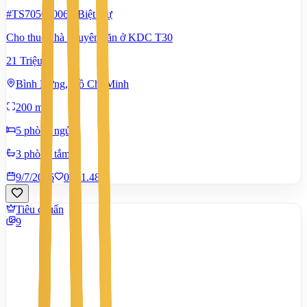
#TS70560006
-
Biệt thự
Cho thuê nhà nguyên căn ở KDC T30
21 Triệu
Bình Hưng, Hồ Chí Minh
200 m²
5 phòng ngủ
3 phòng tắm
9/7/2026
0
|
1.482
Tiêu chuẩn
9