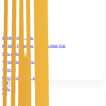
#TS86401677
-
Văn phòng
Mặ bằng Văn phòng 139 Phạm Đình Toái
Thỏa thuận
Vinh Phú, Nghệ An
105 m²
16/7/2026
0
|
1.437
Miễn phí
2