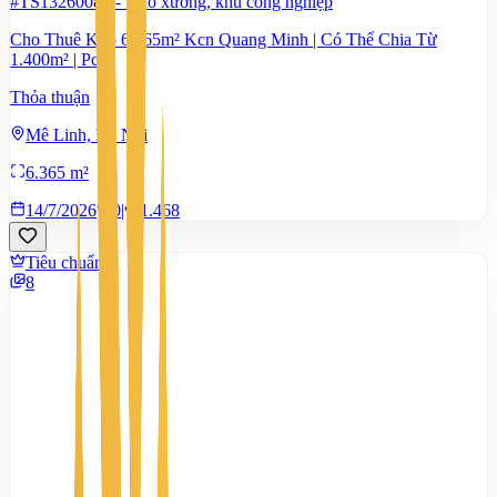
#TS13260085
-
Kho xưởng, khu công nghiệp
Cho Thuê Kho 6.365m² Kcn Quang Minh | Có Thể Chia Từ
1.400m² | Pccc
Thỏa thuận
Mê Linh, Hà Nội
6.365 m²
14/7/2026
0
|
1.468
Tiêu chuẩn
8