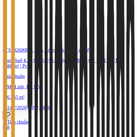
#TS13260085
-
Kho xưởng, khu công nghiệp
Cho Thuê Kho 6.365m² Kcn Quang Minh | Có Thể Chia Từ
1.400m² | Pccc
Thỏa thuận
Mê Linh, Hà Nội
6.365 m²
14/7/2026
0
|
1.468
Tiêu chuẩn
8