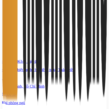
#TS51140634
-
Biệt thự
Cho thuê biệt thự hồ bơi riêng tư tại Thảo Điền
105 Triệu
An Khánh, Hồ Chí Minh
300 m²
4 phòng ngủ