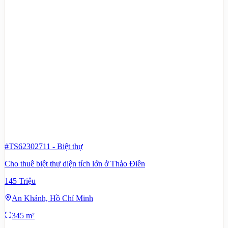
#TS62302711
-
Biệt thự
Cho thuê biệt thự diện tích lớn ở Thảo Điền
145 Triệu
An Khánh, Hồ Chí Minh
345 m²