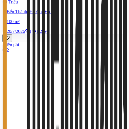
60 Triệu
Bến Thành, Hồ Chí Minh
100 m²
20/7/2026
1
|
1.209
Miễn phí
2