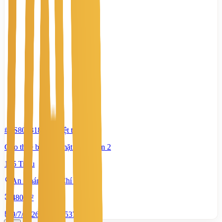
#TS80031813
-
Biệt thự
Cho thuê biệt thự mặt tiền Quận 2
145 Triệu
An Khánh, Hồ Chí Minh
480 m²
9/7/2026
0
|
1.537