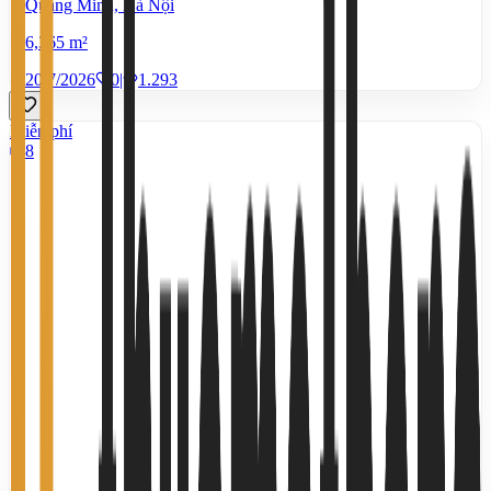
Quang Minh, Hà Nội
6,365 m²
20/7/2026
0
|
1.293
Miễn phí
8