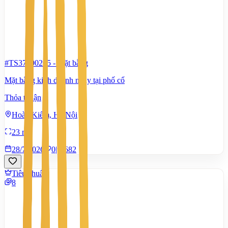
#TS37800265
-
Mặt bằng
Mặt bằng kinh doanh ngay tại phố cổ
Thỏa thuận
Hoàn Kiếm, Hà Nội
23 m²
28/7/2026
0
|
682
Tiêu chuẩn
8