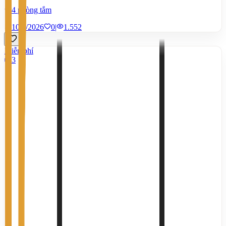
4 phòng tắm
10/7/2026
0
|
1.552
Miễn phí
3