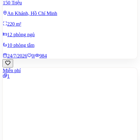
150 Triệu
An Khánh, Hồ Chí Minh
220 m²
12 phòng ngủ
10 phòng tắm
24/7/2026
0
|
984
Miễn phí
1