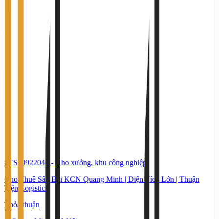
#TS39922044
-
Kho xưởng, khu công nghiệp
Cho Thuê Sân Bãi KCN Quang Minh | Diện Tích Lớn | Thuận
Tiện Logistics
Thỏa thuận