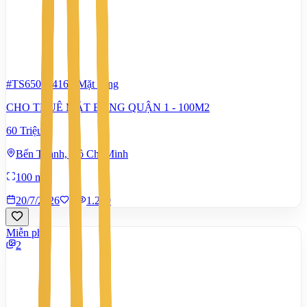
#TS65022416
-
Mặt bằng
CHO THUÊ MẶT BẰNG QUẬN 1 - 100M2
60 Triệu
Bến Thành, Hồ Chí Minh
100 m²
20/7/2026
1
|
1.209
Miễn phí
2