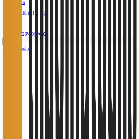
Thỏa thuận
Hoàn Kiếm, Hà Nội
23 m²
28/7/2026
0
|
682
Tiêu chuẩn
8