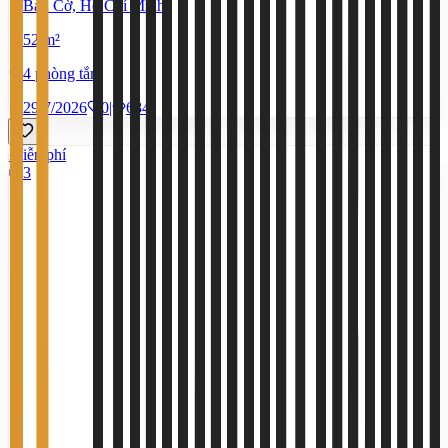
Bàn Cờ, Hồ Chí Minh
52 m²
4 phòng tắm
29/7/2026
0
|
684
Miễn phí
3