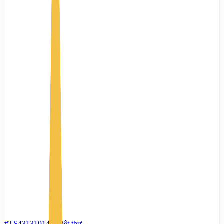
#TS43131914
-
Biệt thự