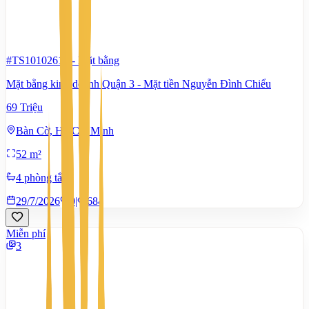
#TS10102614
-
Mặt bằng
Mặt bằng kinh doanh Quận 3 - Mặt tiền Nguyễn Đình Chiểu
69 Triệu
Bàn Cờ, Hồ Chí Minh
52 m²
4 phòng tắm
29/7/2026
0
|
684
Miễn phí
3