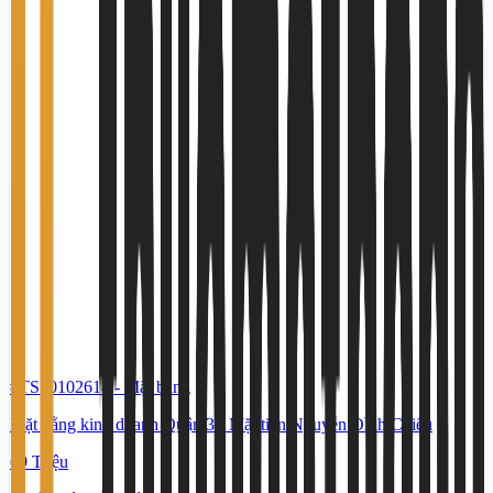
#TS10102614
-
Mặt bằng
Mặt bằng kinh doanh Quận 3 - Mặt tiền Nguyễn Đình Chiểu
69 Triệu