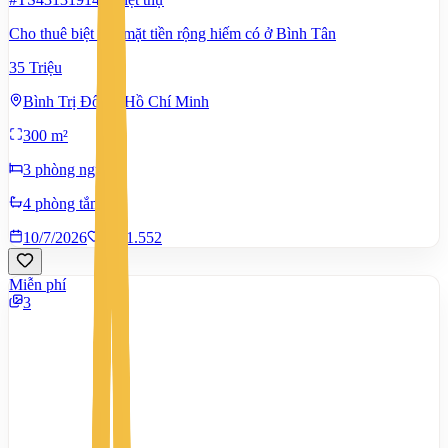
Cho thuê biệt thự mặt tiền rộng hiếm có ở Bình Tân
35 Triệu
Bình Trị Đông, Hồ Chí Minh
300 m²
3 phòng ngủ
4 phòng tắm
10/7/2026
0
|
1.552
Miễn phí
3