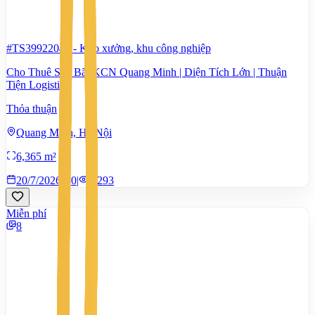
#TS39922044
-
Kho xưởng, khu công nghiệp
Cho Thuê Sân Bãi KCN Quang Minh | Diện Tích Lớn | Thuận
Tiện Logistics
Thỏa thuận
Quang Minh, Hà Nội
6,365 m²
20/7/2026
0
|
1.293
Miễn phí
8