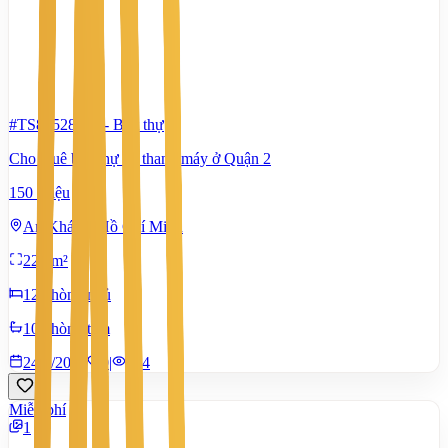
#TS83528205
-
Biệt thự
Cho thuê biệt thự có thang máy ở Quận 2
150 Triệu
An Khánh, Hồ Chí Minh
220 m²
12 phòng ngủ
10 phòng tắm
24/7/2026
0
|
984
Miễn phí
1