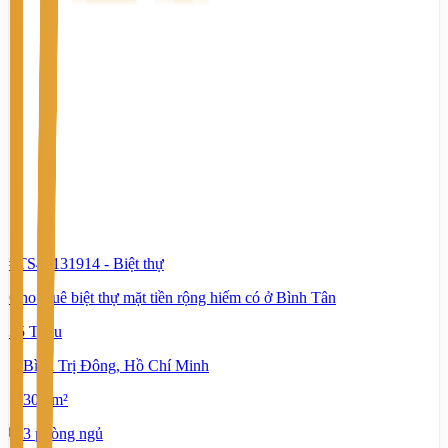
#TS43131914
-
Biệt thự
Cho thuê biệt thự mặt tiền rộng hiếm có ở Bình Tân
35 Triệu
Bình Trị Đông, Hồ Chí Minh
300 m²
3 phòng ngủ