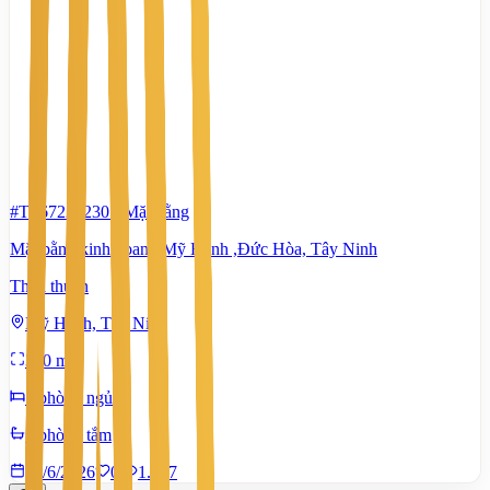
#TS67222230
-
Mặt bằng
Mặt bằng kinh doanh Mỹ Hạnh ,Đức Hòa, Tây Ninh
Thỏa thuận
Mỹ Hạnh, Tây Ninh
360 m²
1 phòng ngủ
1 phòng tắm
27/6/2026
0
|
1.597