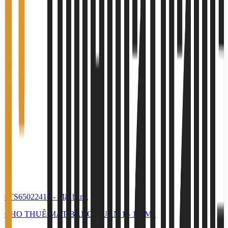
#TS65022416
-
Mặt bằng
CHO THUÊ MẶT BẰNG QUẬN 1 - 100M2