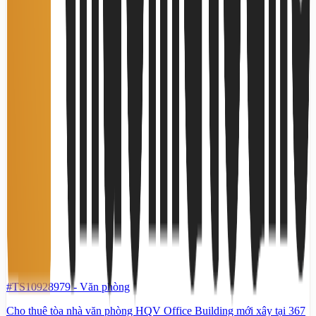
#TS10928979
-
Văn phòng
Cho thuê tòa nhà văn phòng HQV Office Building mới xây tại 367