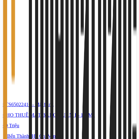
#TS65022416
-
Mặt bằng
CHO THUÊ MẶT BẰNG QUẬN 1 - 100M2
60 Triệu
Bến Thành, Hồ Chí Minh