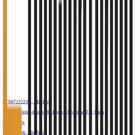
#TS67222230
-
Mặt bằng
Mặt bằng kinh doanh Mỹ Hạnh ,Đức Hòa, Tây Ninh
Thỏa thuận
Mỹ Hạnh, Tây Ninh