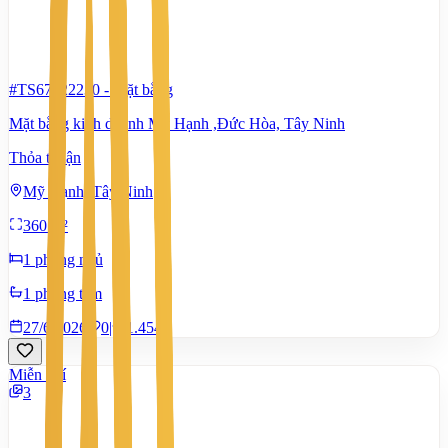
#TS67222230
-
Mặt bằng
Mặt bằng kinh doanh Mỹ Hạnh ,Đức Hòa, Tây Ninh
Thỏa thuận
Mỹ Hạnh, Tây Ninh
360 m²
1 phòng ngủ
1 phòng tắm
27/6/2026
0
|
1.454
Miễn phí
3