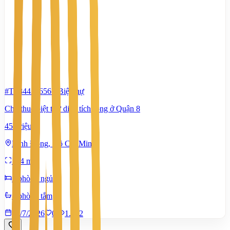
#TS84434656
-
Biệt thự
Cho thuê biệt thự diện tích rộng ở Quận 8
45 Triệu
Bình Đông, Hồ Chí Minh
144 m²
5 phòng ngủ
5 phòng tắm
10/7/2026
0
|
1.382