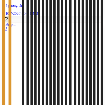
4 phòng tắm
10/7/2026
0
|
1.402
Miễn phí
3