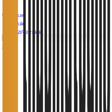
360 m²
1 phòng ngủ
1 phòng tắm
27/6/2026
0
|
1.454
Miễn phí
3