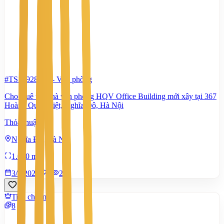
#TS10928979
-
Văn phòng
Cho thuê tòa nhà văn phòng HQV Office Building mới xây tại 367
Hoàng Quốc Việt, Nghĩa Đô, Hà Nội
Thỏa thuận
Nghĩa Đô, Hà Nội
1.000 m²
3/8/2026
0
|
210
Tiêu chuẩn
8