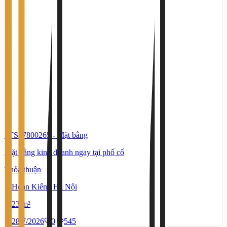
#TS37800265
-
Mặt bằng
Mặt bằng kinh doanh ngay tại phố cổ
Thỏa thuận
Hoàn Kiếm, Hà Nội
23 m²
28/7/2026
0
|
545