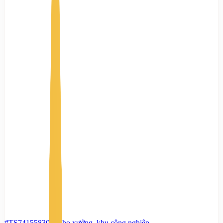
#TS74155830
-
Kho xưởng, khu công nghiệp