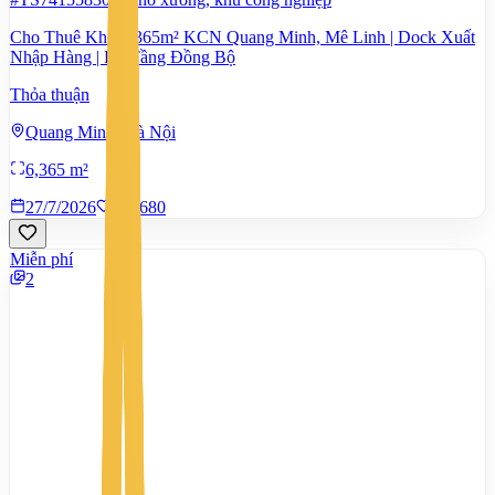
Cho Thuê Kho 6.365m² KCN Quang Minh, Mê Linh | Dock Xuất
Nhập Hàng | Hạ Tầng Đồng Bộ
Thỏa thuận
Quang Minh, Hà Nội
6,365 m²
27/7/2026
0
|
680
Miễn phí
2