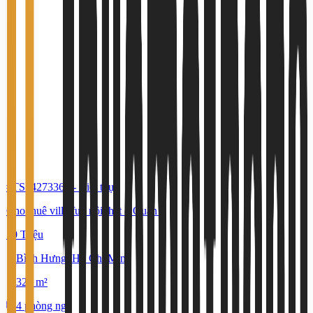
#TS74273362
-
Biệt thự
Cho thuê villa full nội thất ở Quận 8
50 Triệu
Bình Hưng, Hồ Chí Minh
328 m²
4 phòng ngủ