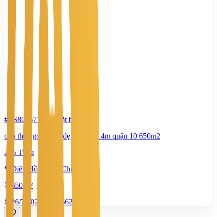
#TS80657122
-
Mặt bằng
cho thuê góc 2MT đẹp ngang 14m quận 10 650m2
255 Triệu
Diên Hồng, Hồ Chí Minh
650 m²
26/7/2026
0
|
662