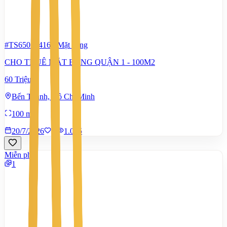
#TS65022416
-
Mặt bằng
CHO THUÊ MẶT BẰNG QUẬN 1 - 100M2
60 Triệu
Bến Thành, Hồ Chí Minh
100 m²
20/7/2026
1
|
1.065
Miễn phí
1