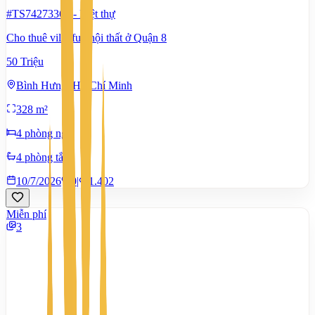
#TS74273362
-
Biệt thự
Cho thuê villa full nội thất ở Quận 8
50 Triệu
Bình Hưng, Hồ Chí Minh
328 m²
4 phòng ngủ
4 phòng tắm
10/7/2026
0
|
1.402
Miễn phí
3