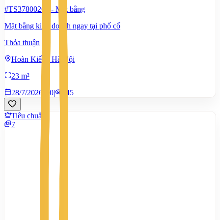
#TS37800265
-
Mặt bằng
Mặt bằng kinh doanh ngay tại phố cổ
Thỏa thuận
Hoàn Kiếm, Hà Nội
23 m²
28/7/2026
0
|
545
Tiêu chuẩn
7