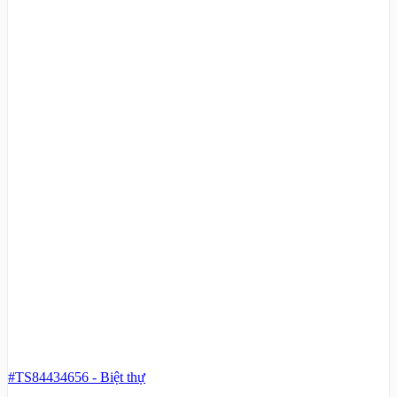
#TS84434656
-
Biệt thự