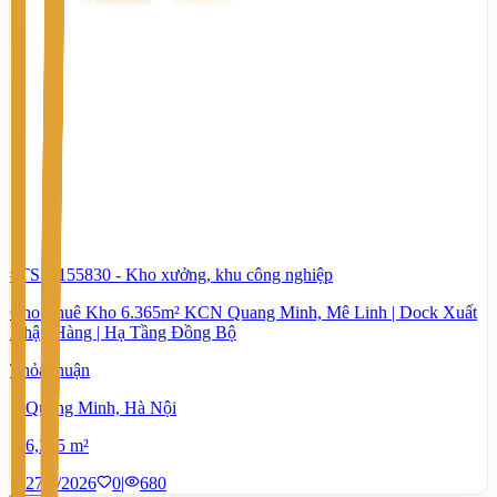
#TS74155830
-
Kho xưởng, khu công nghiệp
Cho Thuê Kho 6.365m² KCN Quang Minh, Mê Linh | Dock Xuất
Nhập Hàng | Hạ Tầng Đồng Bộ
Thỏa thuận
Quang Minh, Hà Nội
6,365 m²
27/7/2026
0
|
680