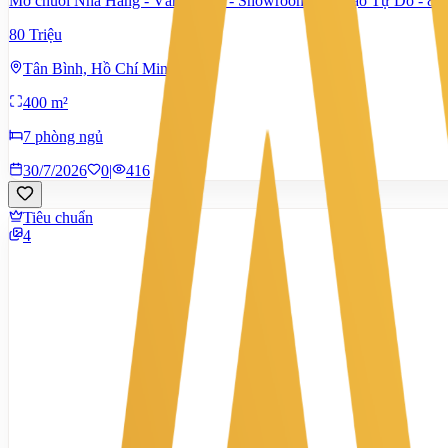
Mở chuỗi Nhà Hàng - Văn Phòng - Showroom, Cải Tạo Tự Do - 8
80 Triệu
Tân Bình, Hồ Chí Minh
400 m²
7 phòng ngủ
30/7/2026
0
|
416
Tiêu chuẩn
4