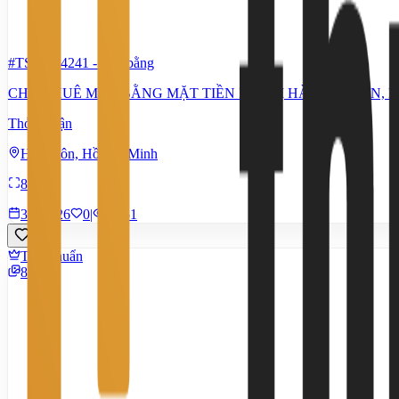
#TS95994241
-
Mặt bằng
CHO THUÊ MẶT BẰNG MẶT TIỀN LÊ THỊ HÀ HÓC MÔN, N
Thỏa thuận
Hóc Môn, Hồ Chí Minh
850 m²
3/7/2026
0
|
1.451
Tiêu chuẩn
8