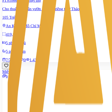
#TS10662288
-
Biệt thự
Cho thuê Villa sân vườn - hồ bơi riêng tư ở Thảo Điền
105 Triệu
An Khánh, Hồ Chí Minh
419,8 m²
5 phòng ngủ
5 phòng tắm
7/7/2026
0
|
1.433
Miễn phí
6