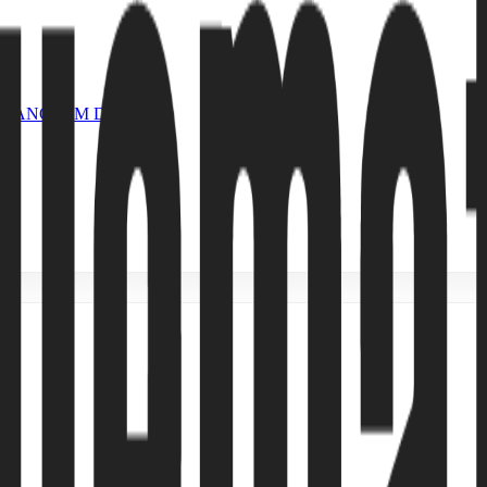
GANG 16M DÀI 52M