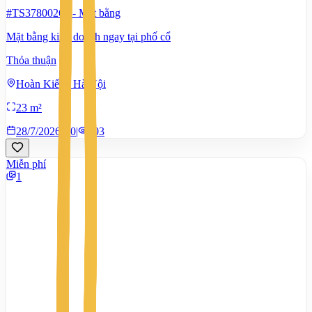
#TS37800265
-
Mặt bằng
Mặt bằng kinh doanh ngay tại phố cổ
Thỏa thuận
Hoàn Kiếm, Hà Nội
23 m²
28/7/2026
0
|
703
Miễn phí
1