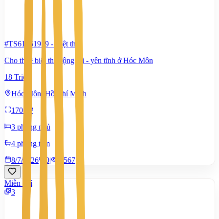
#TS61351979
-
Biệt thự
Cho thuê biệt thự rộng rãi - yên tĩnh ở Hóc Môn
18 Triệu
Hóc Môn, Hồ Chí Minh
170 m²
3 phòng ngủ
4 phòng tắm
8/7/2026
0
|
1.567
Miễn phí
3