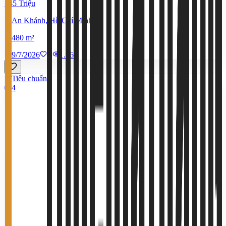
145 Triệu
An Khánh, Hồ Chí Minh
480 m²
9/7/2026
0
|
1.560
Tiêu chuẩn
4