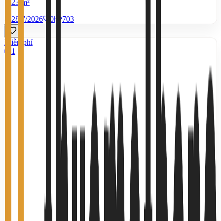
23 m²
28/7/2026
0
|
703
Miễn phí
1