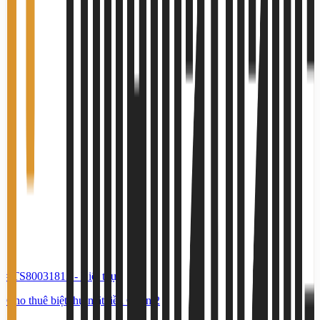
#TS80031813
-
Biệt thự
Cho thuê biệt thự mặt tiền Quận 2