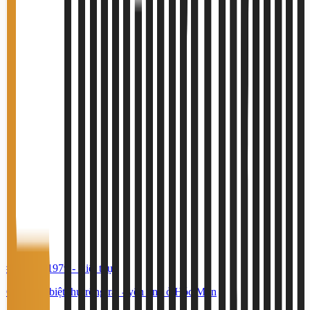
#TS61351979
-
Biệt thự
Cho thuê biệt thự rộng rãi - yên tĩnh ở Hóc Môn