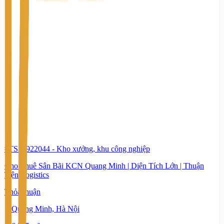
#TS39922044
-
Kho xưởng, khu công nghiệp
Cho Thuê Sân Bãi KCN Quang Minh | Diện Tích Lớn | Thuận
Tiện Logistics
Thỏa thuận
Quang Minh, Hà Nội