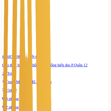
#TS87159881
-
Biệt thự
Cho thuê biệt thự không gian sống hiện đại ở Quận 12
22 Triệu
Trung Mỹ Tây, Hồ Chí Minh
234 m²
3 phòng ngủ
2 phòng tắm