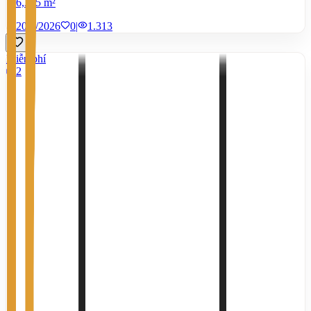
6,365 m²
20/7/2026
0
|
1.313
Miễn phí
2