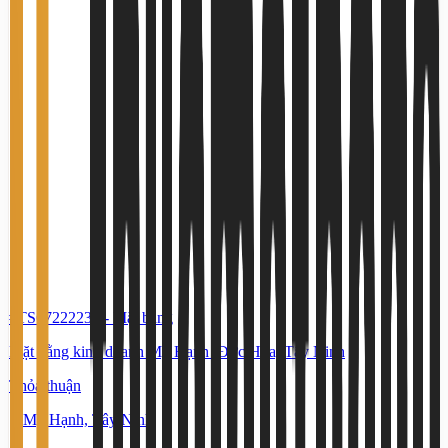
#TS67222230
-
Mặt bằng
Mặt bằng kinh doanh Mỹ Hạnh ,Đức Hòa, Tây Ninh
Thỏa thuận
Mỹ Hạnh, Tây Ninh