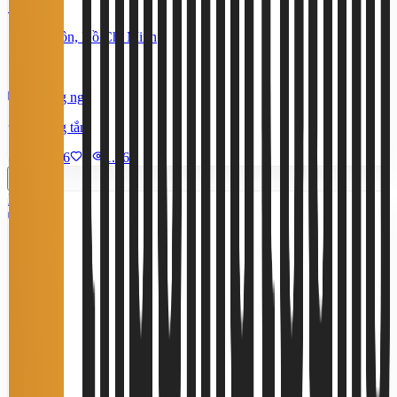
18 Triệu
Hóc Môn, Hồ Chí Minh
170 m²
3 phòng ngủ
4 phòng tắm
8/7/2026
0
|
1.567
Miễn phí
3