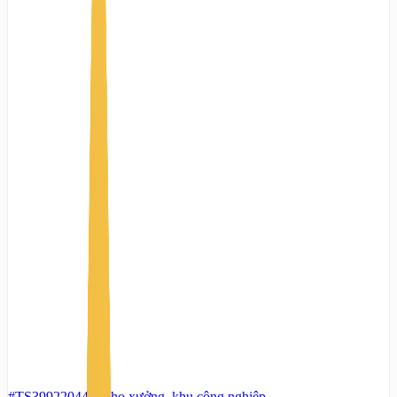
#TS39922044
-
Kho xưởng, khu công nghiệp