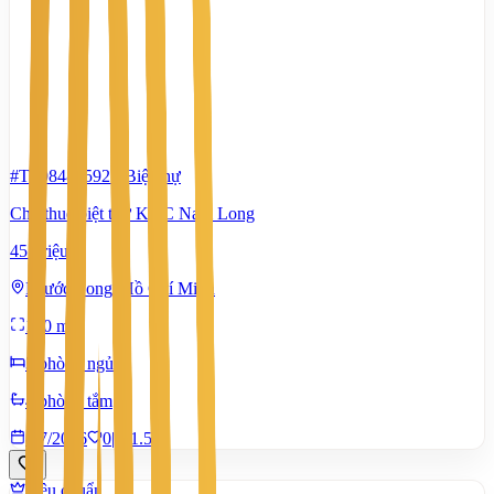
#TS98486592
-
Biệt thự
Cho thuê biệt thự KDC Nam Long
45 Triệu
Phước Long, Hồ Chí Minh
180 m²
3 phòng ngủ
4 phòng tắm
8/7/2026
0
|
1.584
Tiêu chuẩn