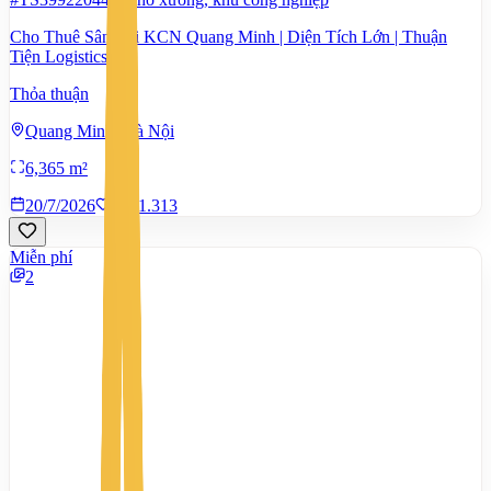
Cho Thuê Sân Bãi KCN Quang Minh | Diện Tích Lớn | Thuận
Tiện Logistics
Thỏa thuận
Quang Minh, Hà Nội
6,365 m²
20/7/2026
0
|
1.313
Miễn phí
2