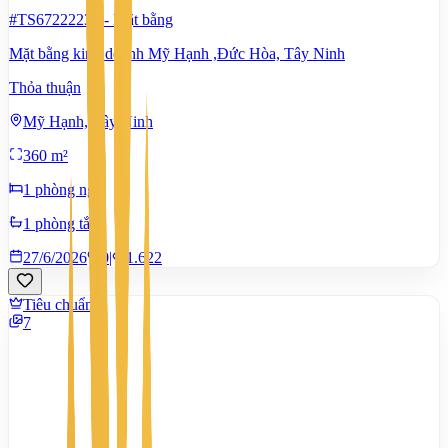
#TS67222230
-
Mặt bằng
Mặt bằng kinh doanh Mỹ Hạnh ,Đức Hòa, Tây Ninh
Thỏa thuận
Mỹ Hạnh, Tây Ninh
360 m²
1 phòng ngủ
1 phòng tắm
27/6/2026
0
|
1.622
Tiêu chuẩn
7