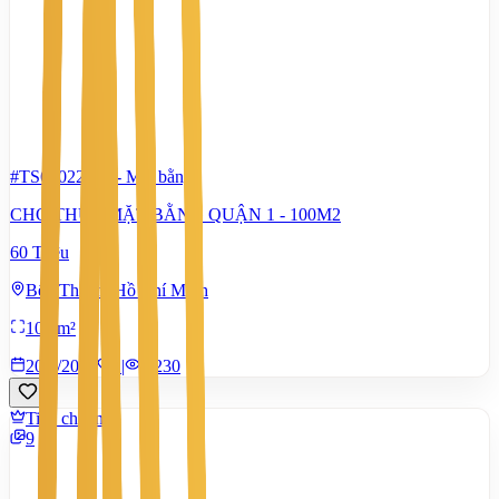
#TS65022416
-
Mặt bằng
CHO THUÊ MẶT BẰNG QUẬN 1 - 100M2
60 Triệu
Bến Thành, Hồ Chí Minh
100 m²
20/7/2026
1
|
1.230
Tiêu chuẩn
9