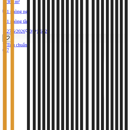
360 m²
1 phòng ngủ
1 phòng tắm
27/6/2026
0
|
1.622
Tiêu chuẩn
7