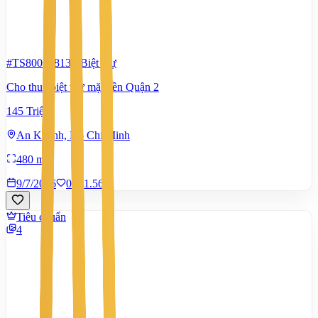
#TS80031813
-
Biệt thự
Cho thuê biệt thự mặt tiền Quận 2
145 Triệu
An Khánh, Hồ Chí Minh
480 m²
9/7/2026
0
|
1.560
Tiêu chuẩn
4