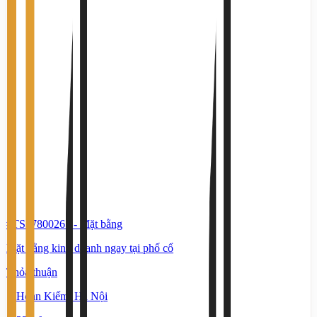
#TS37800265
-
Mặt bằng
Mặt bằng kinh doanh ngay tại phố cổ
Thỏa thuận
Hoàn Kiếm, Hà Nội