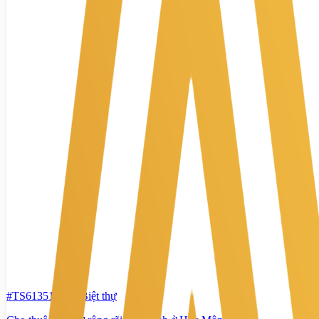
#TS61351979
-
Biệt thự