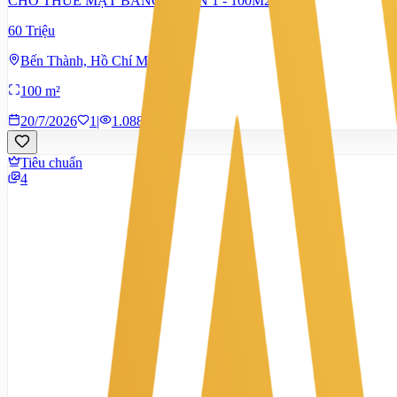
CHO THUÊ MẶT BẰNG QUẬN 1 - 100M2
60 Triệu
Bến Thành, Hồ Chí Minh
100 m²
20/7/2026
1
|
1.088
Tiêu chuẩn
4