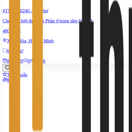
#TS18680240
-
Biệt thự
Cho thuê biệt thự kiểu Pháp ở trung tâm Quận 3
480 Triệu
Xuân Hòa, Hồ Chí Minh
661,5 m²
8/7/2026
0
|
1.426
Tiêu chuẩn
8