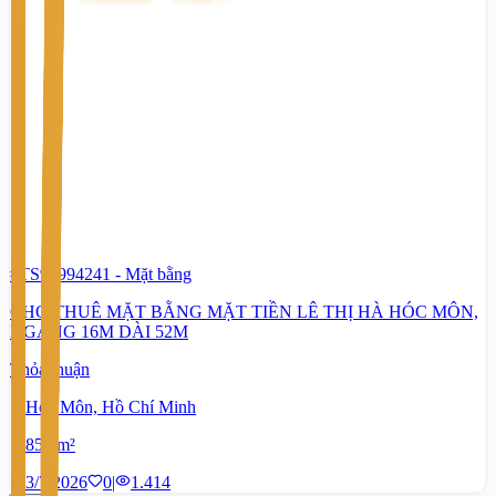
#TS95994241
-
Mặt bằng
CHO THUÊ MẶT BẰNG MẶT TIỀN LÊ THỊ HÀ HÓC MÔN,
NGANG 16M DÀI 52M
Thỏa thuận
Hóc Môn, Hồ Chí Minh
850 m²
3/7/2026
0
|
1.414