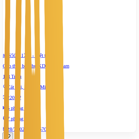
#TS50031774
-
Biệt thự
Cho thuê biệt thự KDC Him Lam
118 Triệu
Cát Lái, Hồ Chí Minh
220 m²
5 phòng ngủ
7 phòng tắm
28/7/2026
0
|
570