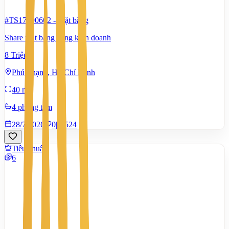
#TS17290602
-
Mặt bằng
Share mặt bằng cùng kinh doanh
8 Triệu
Phú Thạnh, Hồ Chí Minh
40 m²
4 phòng tắm
28/7/2026
0
|
524
Tiêu chuẩn
6