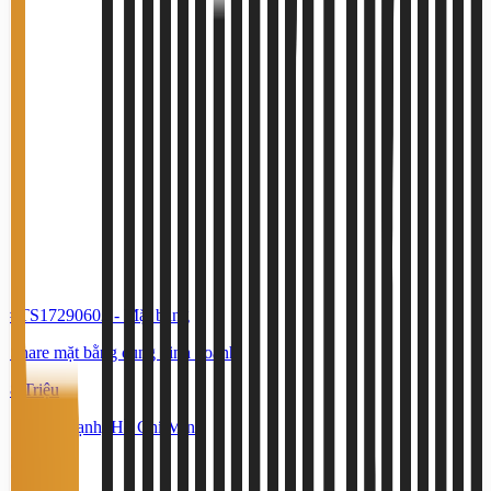
#TS17290602
-
Mặt bằng
Share mặt bằng cùng kinh doanh
8 Triệu
Phú Thạnh, Hồ Chí Minh
40 m²