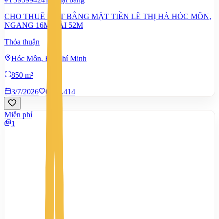
CHO THUÊ MẶT BẰNG MẶT TIỀN LÊ THỊ HÀ HÓC MÔN,
NGANG 16M DÀI 52M
Thỏa thuận
Hóc Môn, Hồ Chí Minh
850 m²
3/7/2026
0
|
1.414
Miễn phí
1