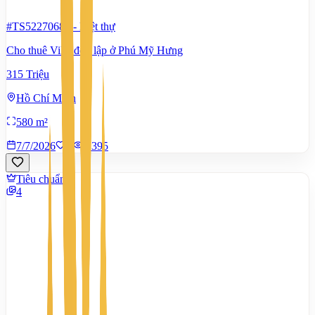
#TS52270686
-
Biệt thự
Cho thuê Villa đơn lập ở Phú Mỹ Hưng
315 Triệu
Hồ Chí Minh
580 m²
7/7/2026
0
|
1.395
Tiêu chuẩn
4