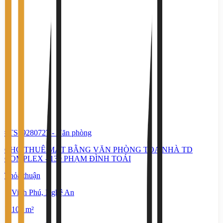
#TS19280727
-
Văn phòng
CHO THUÊ MẶT BẰNG VĂN PHÒNG TÒA NHÀ TD
COMPLEX - 139 PHẠM ĐÌNH TOÁI
Thỏa thuận
Vinh Phú, Nghệ An
105 m²