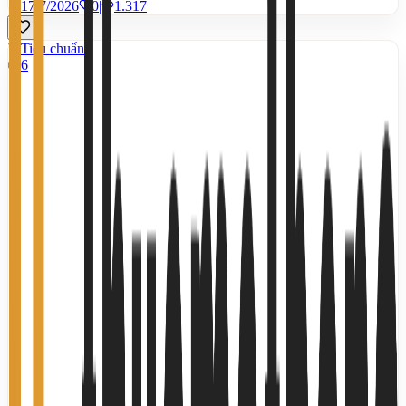
17/7/2026
0
|
1.317
Tiêu chuẩn
6