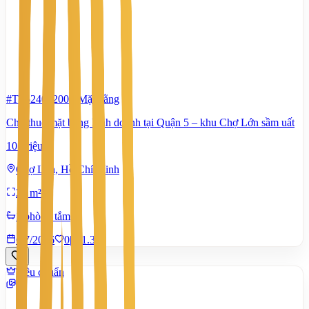
#TS52401200
-
Mặt bằng
Cho thuê mặt bằng kinh doanh tại Quận 5 – khu Chợ Lớn sầm uất
10 Triệu
Chợ Lớn, Hồ Chí Minh
20 m²
1 phòng tắm
6/7/2026
0
|
1.381
Tiêu chuẩn
17