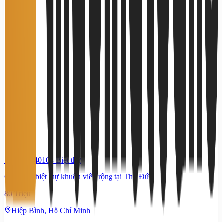
#TS14704010
-
Biệt thự
Cho thuê biệt thự khuôn viên rộng tại Thủ Đức
80 Triệu
Hiệp Bình, Hồ Chí Minh