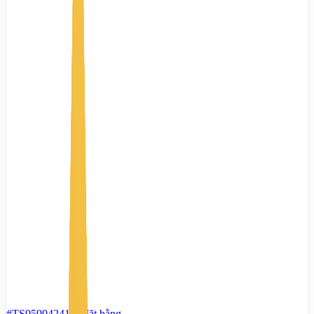
#TS95994241
-
Mặt bằng