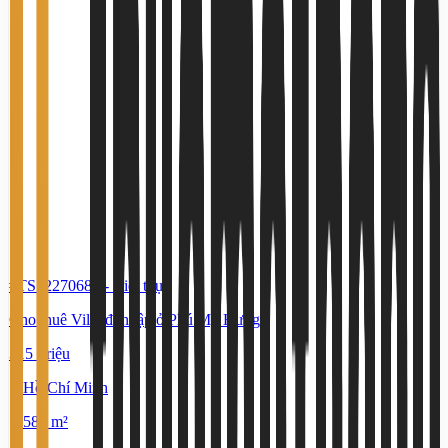
#TS52270686
-
Biệt thự
Cho thuê Villa đơn lập ở Phú Mỹ Hưng
315 Triệu
Hồ Chí Minh
580 m²