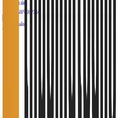
4 phòng tắm
28/7/2026
0
|
524
Tiêu chuẩn
6