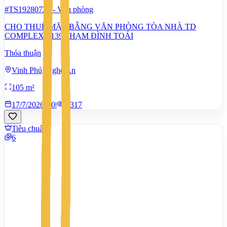
#TS19280727
-
Văn phòng
CHO THUÊ MẶT BẰNG VĂN PHÒNG TÒA NHÀ TD
COMPLEX - 139 PHẠM ĐÌNH TOÁI
Thỏa thuận
Vinh Phú, Nghệ An
105 m²
17/7/2026
0
|
1.317
Tiêu chuẩn
6