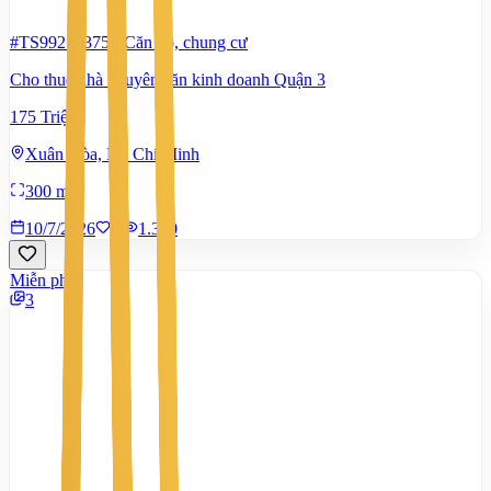
#TS99278375
-
Căn hộ, chung cư
Cho thuê nhà nguyên căn kinh doanh Quận 3
175 Triệu
Xuân Hòa, Hồ Chí Minh
300 m²
10/7/2026
0
|
1.370
Miễn phí
3