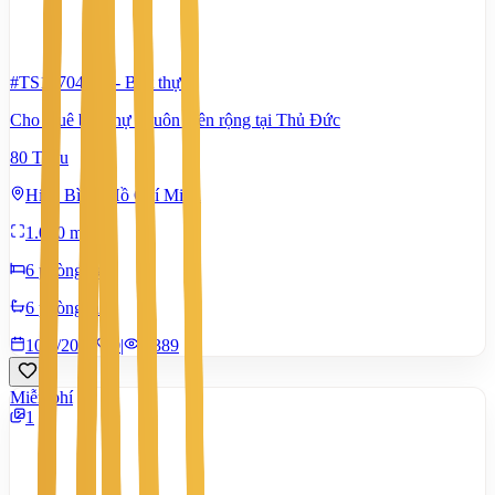
#TS14704010
-
Biệt thự
Cho thuê biệt thự khuôn viên rộng tại Thủ Đức
80 Triệu
Hiệp Bình, Hồ Chí Minh
1.000 m²
6 phòng ngủ
6 phòng tắm
10/7/2026
0
|
1.389
Miễn phí
1