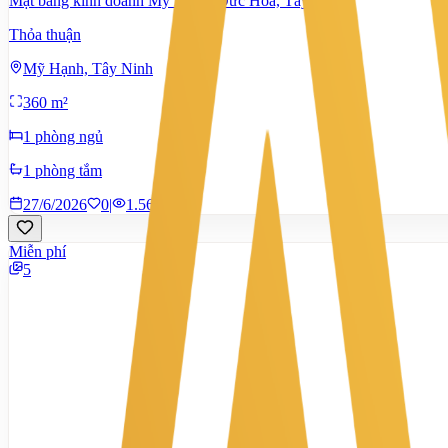
Mặt bằng kinh doanh Mỹ Hạnh ,Đức Hòa, Tây Ninh
Thỏa thuận
Mỹ Hạnh, Tây Ninh
360 m²
1 phòng ngủ
1 phòng tắm
27/6/2026
0
|
1.564
Miễn phí
5