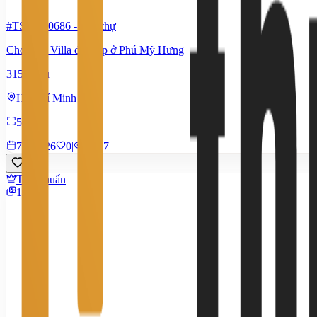
#TS52270686
-
Biệt thự
Cho thuê Villa đơn lập ở Phú Mỹ Hưng
315 Triệu
Hồ Chí Minh
580 m²
7/7/2026
0
|
1.517
Tiêu chuẩn
12