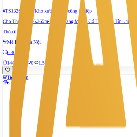
#TS13260085
-
Kho xưởng, khu công nghiệp
Cho Thuê Kho 6.365m² Kcn Quang Minh | Có Thể Chia Từ 1.400m²
Thỏa thuận
Mê Linh, Hà Nội
6.365 m²
14/7/2026
0
|
1.508
Tiêu chuẩn
6