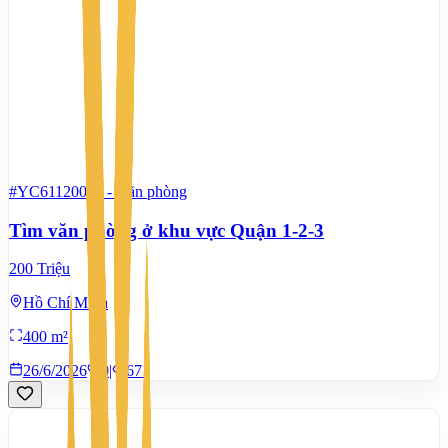
#YC61120072
-
Văn phòng
Tìm văn phòng ở khu vực Quận 1-2-3
200 Triệu
Hồ Chí Minh
400 m²
26/6/2026
0
|
671