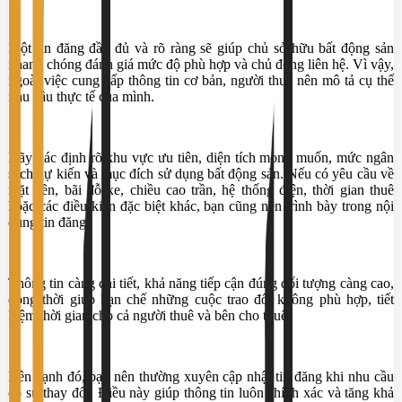
Một tin đăng đầy đủ và rõ ràng sẽ giúp chủ sở hữu bất động sản
nhanh chóng đánh giá mức độ phù hợp và chủ động liên hệ. Vì vậy,
ngoài việc cung cấp thông tin cơ bản, người thuê nên mô tả cụ thể
nhu cầu thực tế của mình.
Hãy xác định rõ khu vực ưu tiên, diện tích mong muốn, mức ngân
sách dự kiến và mục đích sử dụng bất động sản. Nếu có yêu cầu về
mặt tiền, bãi đỗ xe, chiều cao trần, hệ thống điện, thời gian thuê
hoặc các điều kiện đặc biệt khác, bạn cũng nên trình bày trong nội
dung tin đăng.
Thông tin càng chi tiết, khả năng tiếp cận đúng đối tượng càng cao,
đồng thời giúp hạn chế những cuộc trao đổi không phù hợp, tiết
kiệm thời gian cho cả người thuê và bên cho thuê.
Bên cạnh đó, bạn nên thường xuyên cập nhật tin đăng khi nhu cầu
có sự thay đổi. Điều này giúp thông tin luôn chính xác và tăng khả