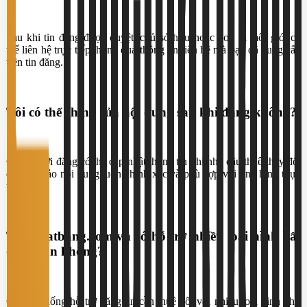
Sau khi tin đăng được duyệt, chủ sở hữu hoặc đơn vị môi giới có
thể liên hệ trực tiếp thông qua thông tin liên hệ mà bạn đã cung cấp
trên tin đăng.
Tôi có thể chỉnh sửa nội dung sau khi đăng không?
Có. Người đăng có thể cập nhật thông tin khi nhu cầu thuê thay đổi
để đảm bảo nội dung luôn chính xác và phù hợp với tình hình thực
tế.
Thuematbang.com.vn có hỗ trợ nhiều loại hình bất
động sản không?
Có. Hệ thống hỗ trợ đăng tin cần thuê đối với nhiều loại hình như