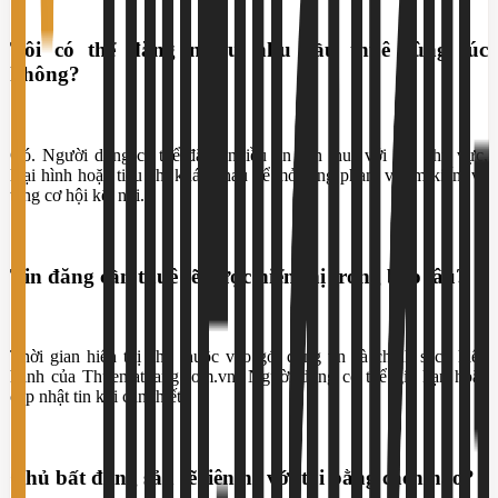
Tôi có thể đăng nhiều nhu cầu thuê cùng lúc
không?
Có. Người dùng có thể đăng nhiều tin cần thuê với các khu vực,
loại hình hoặc tiêu chí khác nhau để mở rộng phạm vi tìm kiếm và
tăng cơ hội kết nối.
Tin đăng cần thuê sẽ được hiển thị trong bao lâu?
Thời gian hiển thị phụ thuộc vào gói đăng tin và chính sách hiện
hành của Thuematbang.com.vn. Người dùng có thể gia hạn hoặc
cập nhật tin khi cần thiết.
Chủ bất động sản sẽ liên hệ với tôi bằng cách nào?