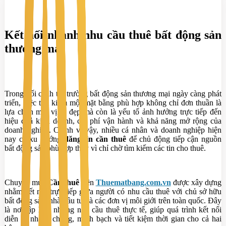
Kết nối nhanh nhu cầu thuê bất động sản
thương mại
Trong bối cảnh thị trường bất động sản thương mại ngày càng phát
triển, việc tìm kiếm một mặt bằng phù hợp không chỉ đơn thuần là
lựa chọn một vị trí đẹp mà còn là yếu tố ảnh hưởng trực tiếp đến
hiệu quả kinh doanh, chi phí vận hành và khả năng mở rộng của
doanh nghiệp. Chính vì vậy, nhiều cá nhân và doanh nghiệp hiện
nay có xu hướng
đăng tin cần thuê
để chủ động tiếp cận nguồn
bất động sản phù hợp thay vì chỉ chờ tìm kiếm các tin cho thuê.
Chuyên mục
Cần thuê
trên
Thuematbang.com.vn
được xây dựng
nhằm kết nối trực tiếp giữa người có nhu cầu thuê với chủ sở hữu
bất động sản, nhà đầu tư và các đơn vị môi giới trên toàn quốc. Đây
là nơi tập hợp những nhu cầu thuê thực tế, giúp quá trình kết nối
diễn ra nhanh chóng, minh bạch và tiết kiệm thời gian cho cả hai