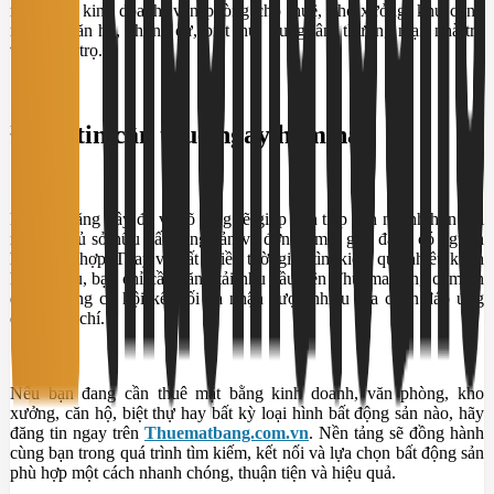
mặt bằng kinh doanh, văn phòng cho thuê, kho xưởng, khu công
nghiệp, căn hộ, chung cư, biệt thự, trung tâm thương mại, nhà trọ
và phòng trọ.
Đăng tin cần thuê ngay hôm nay
Một tin đăng đầy đủ và rõ ràng sẽ giúp bạn tiếp cận nhanh hơn với
những chủ sở hữu bất động sản và đơn vị môi giới đang có nguồn
hàng phù hợp. Thay vì mất nhiều thời gian tìm kiếm qua nhiều kênh
khác nhau, bạn chỉ cần đăng tải nhu cầu trên Thuematbang.com.vn
để mở rộng cơ hội kết nối và nhận được nhiều lựa chọn đáp ứng
đúng tiêu chí.
Nếu bạn đang cần thuê mặt bằng kinh doanh, văn phòng, kho
xưởng, căn hộ, biệt thự hay bất kỳ loại hình bất động sản nào, hãy
đăng tin ngay trên
Thuematbang.com.vn
. Nền tảng sẽ đồng hành
cùng bạn trong quá trình tìm kiếm, kết nối và lựa chọn bất động sản
phù hợp một cách nhanh chóng, thuận tiện và hiệu quả.