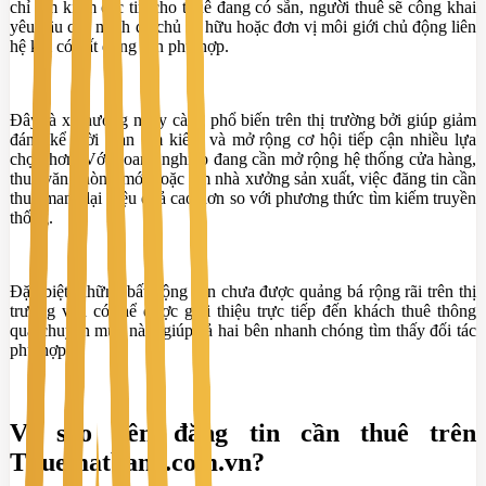
chỉ tìm kiếm các tin cho thuê đang có sẵn, người thuê sẽ công khai
yêu cầu của mình để chủ sở hữu hoặc đơn vị môi giới chủ động liên
hệ khi có bất động sản phù hợp.
Đây là xu hướng ngày càng phổ biến trên thị trường bởi giúp giảm
đáng kể thời gian tìm kiếm và mở rộng cơ hội tiếp cận nhiều lựa
chọn hơn. Với doanh nghiệp đang cần mở rộng hệ thống cửa hàng,
thuê văn phòng mới hoặc tìm nhà xưởng sản xuất, việc đăng tin cần
thuê mang lại hiệu quả cao hơn so với phương thức tìm kiếm truyền
thống.
Đặc biệt, những bất động sản chưa được quảng bá rộng rãi trên thị
trường vẫn có thể được giới thiệu trực tiếp đến khách thuê thông
qua chuyên mục này, giúp cả hai bên nhanh chóng tìm thấy đối tác
phù hợp.
Vì sao nên đăng tin cần thuê trên
Thuematbang.com.vn?