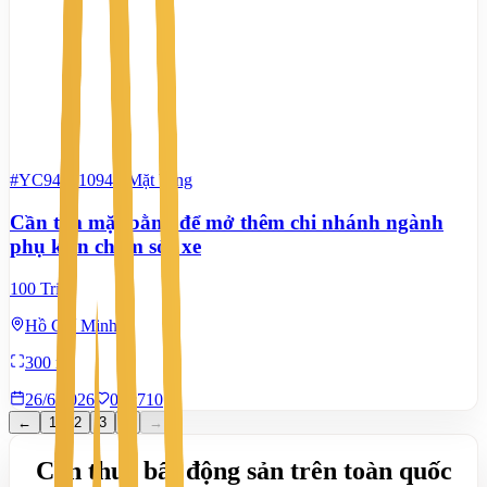
#YC94801094
-
Mặt bằng
Cần tìm mặt bằng để mở thêm chi nhánh ngành
phụ kiện chăm sóc xe
100 Triệu
Hồ Chí Minh
300 m²
26/6/2026
0
|
710
←
1
2
3
4
→
Cần thuê bất động sản trên toàn quốc