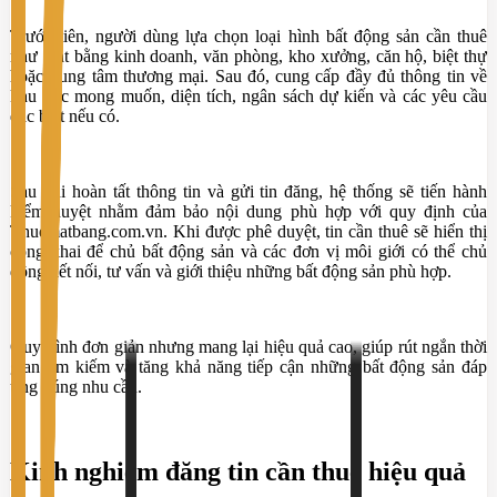
Trước tiên, người dùng lựa chọn loại hình bất động sản cần thuê
như mặt bằng kinh doanh, văn phòng, kho xưởng, căn hộ, biệt thự
hoặc trung tâm thương mại. Sau đó, cung cấp đầy đủ thông tin về
khu vực mong muốn, diện tích, ngân sách dự kiến và các yêu cầu
đặc biệt nếu có.
Sau khi hoàn tất thông tin và gửi tin đăng, hệ thống sẽ tiến hành
kiểm duyệt nhằm đảm bảo nội dung phù hợp với quy định của
Thuematbang.com.vn. Khi được phê duyệt, tin cần thuê sẽ hiển thị
công khai để chủ bất động sản và các đơn vị môi giới có thể chủ
động kết nối, tư vấn và giới thiệu những bất động sản phù hợp.
Quy trình đơn giản nhưng mang lại hiệu quả cao, giúp rút ngắn thời
gian tìm kiếm và tăng khả năng tiếp cận những bất động sản đáp
ứng đúng nhu cầu.
Kinh nghiệm đăng tin cần thuê hiệu quả