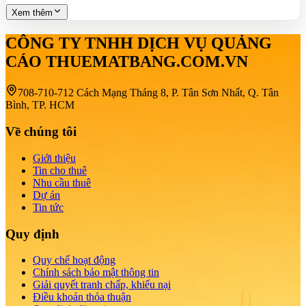
Xem thêm
CÔNG TY TNHH DỊCH VỤ QUẢNG
CÁO THUEMATBANG.COM.VN
708-710-712 Cách Mạng Tháng 8, P. Tân Sơn Nhất, Q. Tân
Bình, TP. HCM
Về chúng tôi
Giới thiệu
Tin cho thuê
Nhu cầu thuê
Dự án
Tin tức
Quy định
Quy chế hoạt động
Chính sách bảo mật thông tin
Giải quyết tranh chấp, khiếu nại
Điều khoản thỏa thuận