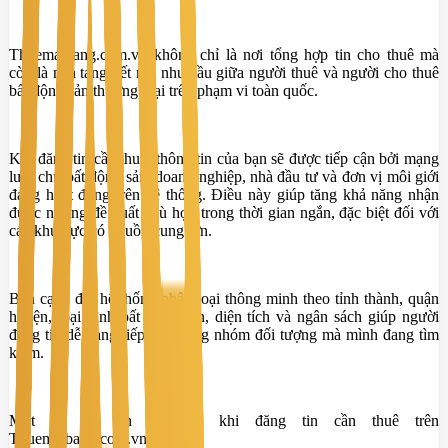
Thuematbang.com.vn không chỉ là nơi tổng hợp tin cho thuê mà
còn là nền tảng kết nối nhu cầu giữa người thuê và người cho thuê
bất động sản thương mại trên phạm vi toàn quốc.
Khi đăng tin cần thuê, thông tin của bạn sẽ được tiếp cận bởi mạng
lưới chủ bất động sản, doanh nghiệp, nhà đầu tư và đơn vị môi giới
đang hoạt động trên hệ thống. Điều này giúp tăng khả năng nhận
được những đề xuất phù hợp trong thời gian ngắn, đặc biệt đối với
các khu vực có nguồn cung lớn.
Bên cạnh đó, hệ thống phân loại thông minh theo tỉnh thành, quận
huyện, loại hình bất động sản, diện tích và ngân sách giúp người
đăng tin dễ dàng tiếp cận đúng nhóm đối tượng mà mình đang tìm
kiếm.
Một số lợi ích nổi bật khi đăng tin cần thuê trên
Thuematbang.com.vn: