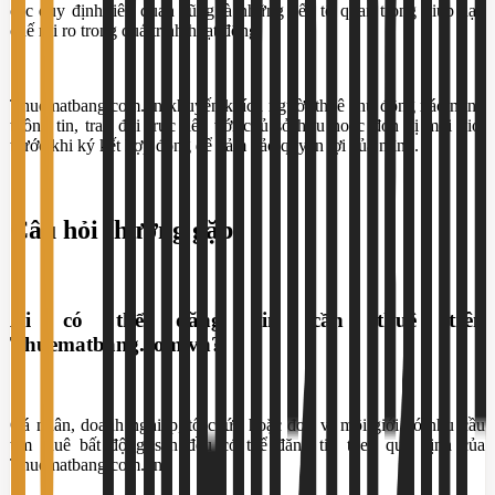
các quy định liên quan cũng là những yếu tố quan trọng giúp hạn
chế rủi ro trong quá trình hoạt động.
Thuematbang.com.vn khuyến khích người thuê chủ động xác minh
thông tin, trao đổi trực tiếp với chủ sở hữu hoặc đơn vị môi giới
trước khi ký kết hợp đồng để đảm bảo quyền lợi của mình.
Câu hỏi thường gặp
Ai có thể đăng tin cần thuê trên
Thuematbang.com.vn?
Cá nhân, doanh nghiệp, tổ chức hoặc đơn vị môi giới có nhu cầu
tìm thuê bất động sản đều có thể đăng tin theo quy định của
Thuematbang.com.vn.