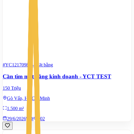
#YC12170987
-
Mặt bằng
Cần tìm mặt bằng kinh doanh - YCT TEST
150 Triệu
Gò Vấp, Hồ Chí Minh
1.500 m²
29/6/2026
0
|
502