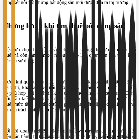
năng kết nối với những bất động sản mới được đưa ra thị trường.
Những lưu ý khi tìm thuê bất động sản
Việc lựa chọn bất động sản phù hợp không chỉ dựa vào mức giá
thuê mà còn cần xem xét nhiều yếu tố liên quan đến quá trình khai
thác và sử dụng lâu dài.
Trước khi quyết định thuê, người thuê nên khảo sát thực tế để đánh
giá vị trí, khả năng kết nối giao thông, hạ tầng xung quanh và mức
độ phù hợp với mô hình kinh doanh hoặc nhu cầu sử dụng. Đồng
thời, cần kiểm tra kỹ các điều khoản trong hợp đồng như thời hạn
thuê, mức tăng giá theo từng giai đoạn, tiền đặt cọc, chi phí phát
sinh và trách nhiệm của các bên.
Đối với doanh nghiệp, việc tìm hiểu về quy hoạch khu vực, điều
kiện vận hành, hệ thống phòng cháy chữa cháy, hạ tầng kỹ thuật và