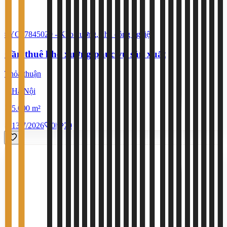
#YC67845029
-
Kho xưởng, khu công nghiệp
Cần thuê kho xưởng phục vụ sản xuất
Thỏa thuận
Hà Nội
5.000 m²
13/7/2026
0
|
70