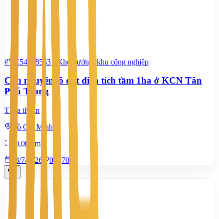
#YC54818553
-
Kho xưởng, khu công nghiệp
Cần nguyên lô đất diện tích tầm 1ha ở KCN Tân
Phú Trung
Thỏa thuận
Hồ Chí Minh
10.000 m²
13/7/2026
0
|
70