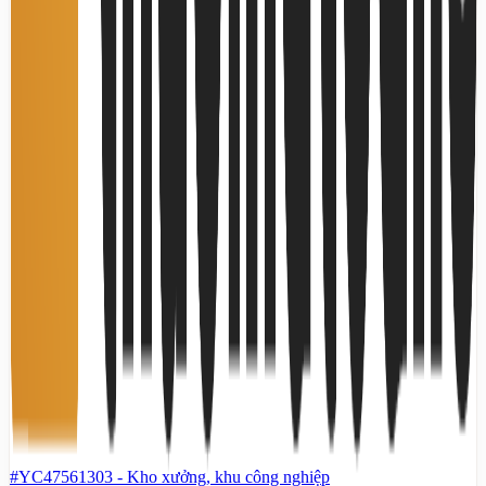
#YC47561303
-
Kho xưởng, khu công nghiệp