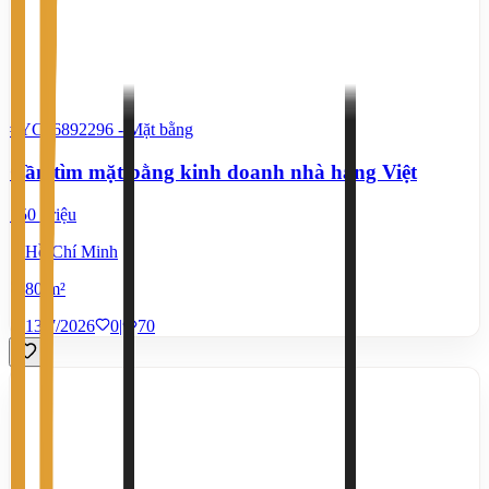
#YC26892296
-
Mặt bằng
Cần tìm mặt bằng kinh doanh nhà hàng Việt
150 Triệu
Hồ Chí Minh
80 m²
13/7/2026
0
|
70