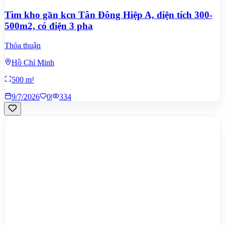
Tìm kho gần kcn Tân Đông Hiệp A, diện tích 300-
500m2, có điện 3 pha
Thỏa thuận
Hồ Chí Minh
500 m²
9/7/2026
0
|
334