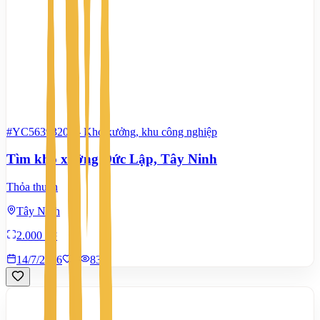
#YC56393208
-
Kho xưởng, khu công nghiệp
Tìm kho xưởng Đức Lập, Tây Ninh
Thỏa thuận
Tây Ninh
2.000 m²
14/7/2026
0
|
83