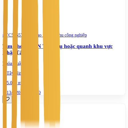
#YC59657793
-
Kho xưởng, khu công nghiệp
Tìm kho ở KCN Tân Trụ hoặc quanh khu vực
Nhật Tảo
Thỏa thuận
Tây Ninh
5.000 m²
13/7/2026
0
|
70