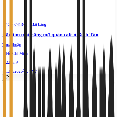
#YC60741340
-
Mặt bằng
Cần tìm mặt bằng mở quán cafe ở Bình Tân
Thỏa thuận
Hồ Chí Minh
220 m²
13/7/2026
0
|
67