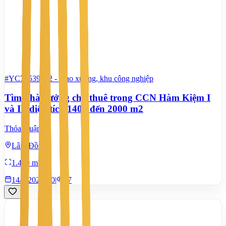
#YC72539332
-
Kho xưởng, khu công nghiệp
Tìm nhà xưởng cho thuê trong CCN Hàm Kiệm I
và II, diện tích 1400 đến 2000 m2
Thỏa thuận
Lâm Đồng
1.400 m²
14/7/2026
0
|
87