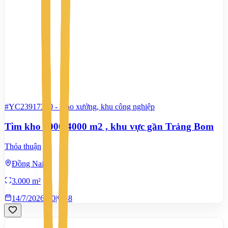
#YC23917300
-
Kho xưởng, khu công nghiệp
Tìm kho 3000-4000 m2 , khu vực gần Trảng Bom
Thỏa thuận
Đồng Nai
3.000 m²
14/7/2026
0
|
88