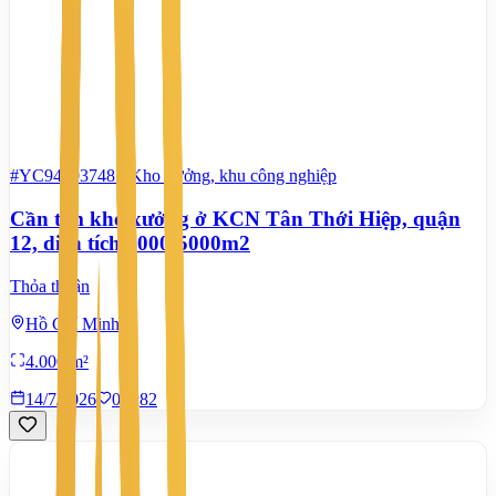
#YC94603748
-
Kho xưởng, khu công nghiệp
Cần tìm kho xưởng ở KCN Tân Thới Hiệp, quận
12, diện tích 4000-5000m2
Thỏa thuận
Hồ Chí Minh
4.000 m²
14/7/2026
0
|
82