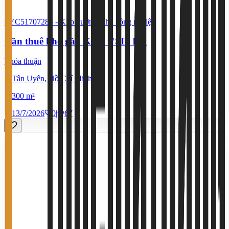
#YC51707285
-
Kho xưởng, khu công nghiệp
Cần thuê kho gần KCN VSIP IIA
Thỏa thuận
Tân Uyên, Hồ Chí Minh
300 m²
13/7/2026
0
|
67