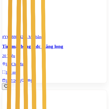
#YC58802424
-
Mặt bằng
Tìm mặt bằng Kdc thăng long
20 Triệu
Hồ Chí Minh
100 m²
14/7/2026
0
|
80