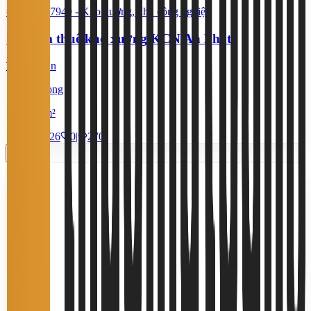
#YC96577940
-
Kho xưởng, khu công nghiệp
Cần tìm thuê kho xưởng KCN An Phát
Thỏa thuận
Hải Phòng
5.000 m²
10/7/2026
0
|
270