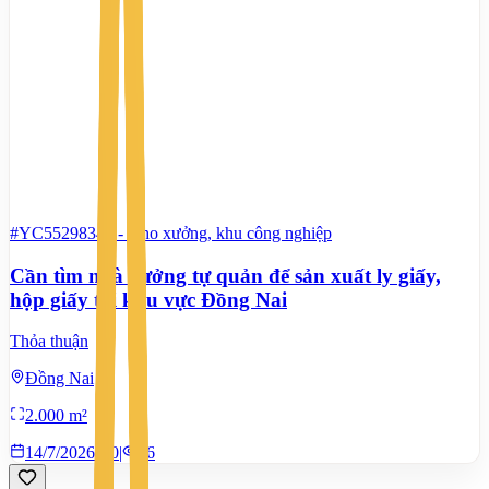
#YC55298347
-
Kho xưởng, khu công nghiệp
Cần tìm nhà xưởng tự quản để sản xuất ly giấy,
hộp giấy tại khu vực Đồng Nai
Thỏa thuận
Đồng Nai
2.000 m²
14/7/2026
0
|
86