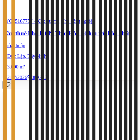
#YC25167757
-
Kho xưởng, khu công nghiệp
Cần thuê kho KCN Thái Hòa để lưu trữ hóa chất
Thỏa thuận
Đức Lập, Tây Ninh
3.000 m²
21/7/2026
0
|
382