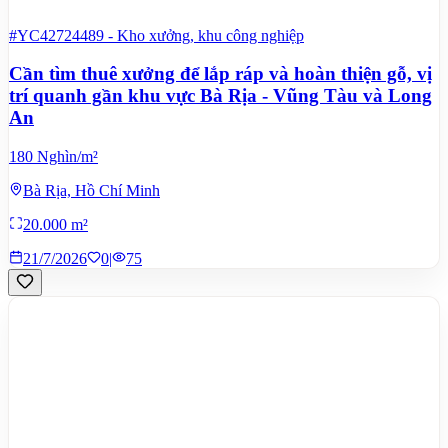
#YC42724489
-
Kho xưởng, khu công nghiệp
Cần tìm thuê xưởng để lắp ráp và hoàn thiện gỗ, vị
trí quanh gần khu vực Bà Rịa - Vũng Tàu và Long
An
180 Nghìn/m²
Bà Rịa, Hồ Chí Minh
20.000 m²
21/7/2026
0
|
75