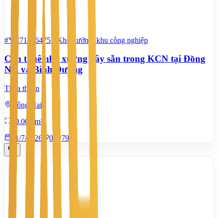
#YC71746475
-
Kho xưởng, khu công nghiệp
Cần thuê nhà xưởng xây sẵn trong KCN tại Đồng
Nai và Bình Dương
Thỏa thuận
Đồng Nai
20.000 m²
21/7/2026
0
|
792