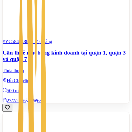
#YC58444862
-
Mặt bằng
Cần thuê mặt bằng kinh doanh tại quận 1, quận 3
và quận 7
Thỏa thuận
Hồ Chí Minh
500 m²
23/7/2026
0
|
686