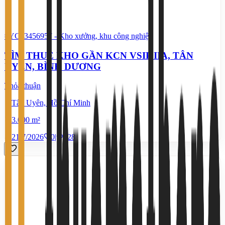
#YC43456957
-
Kho xưởng, khu công nghiệp
TÌM THUÊ KHO GẦN KCN VSIP IIA, TÂN
UYÊN, BÌNH DƯƠNG
Thỏa thuận
Tân Uyên, Hồ Chí Minh
3.000 m²
21/7/2026
0
|
528