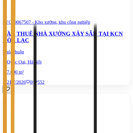
#YC89067507
-
Kho xưởng, khu công nghiệp
CẦN THUÊ NHÀ XƯỞNG XÂY SẴN TẠI KCN
HÒA LẠC
Thỏa thuận
Quốc Oai, Hà Nội
7.000 m²
21/7/2026
0
|
552