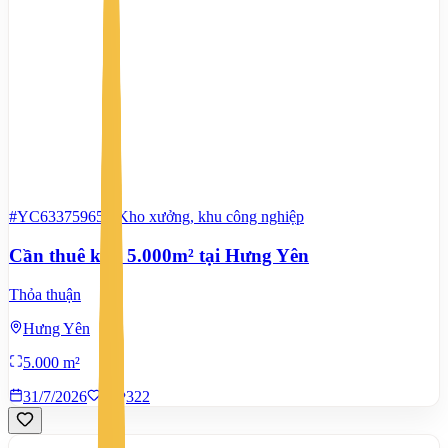
#YC63375965
-
Kho xưởng, khu công nghiệp
Cần thuê kho 5.000m² tại Hưng Yên
Thỏa thuận
Hưng Yên
5.000 m²
31/7/2026
0
|
322