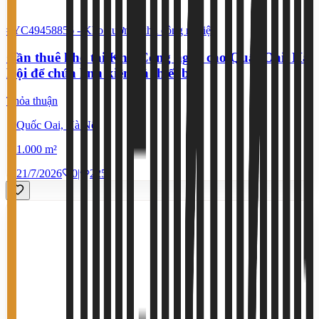
#YC49458856
-
Kho xưởng, khu công nghiệp
Cần thuê kho tại Khu Công nghệ cao Quất Oai, Hà
Nội để chứa linh kiện và thiết bị
Thỏa thuận
Quốc Oai, Hà Nội
1.000 m²
21/7/2026
0
|
225