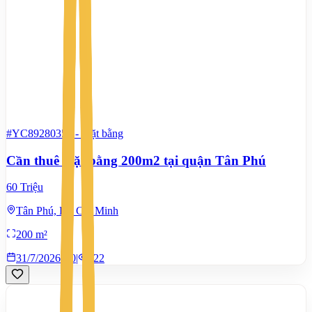
#YC89280357
-
Mặt bằng
Cần thuê mặt bằng 200m2 tại quận Tân Phú
60 Triệu
Tân Phú, Hồ Chí Minh
200 m²
31/7/2026
0
|
322