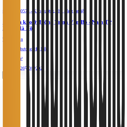
#YC87650574
-
Kho xưởng, khu công nghiệp
Cần tìm kho ở đường Trịnh Văn Bô - Nam Từ
Liêm, Hà Nội
Thỏa thuận
Xuân Phương, Hà Nội
1.500 m²
21/7/2026
0
|
202