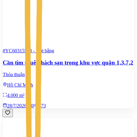
#YC60315568
-
Mặt bằng
Cần tìm thuê khách sạn trong khu vực quận 1,3,7,2
Thỏa thuận
Hồ Chí Minh
4.000 m²
28/7/2026
0
|
473