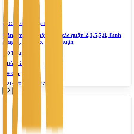
#YC39678770
-
Mặt bằng
Cần tìm thuê mặt bằng các quận 2,3,5,7,8, Bình
Thạnh, Gò Vấp, Phú Nhuận
100 Triệu
Hồ Chí Minh
800 m²
21/7/2026
0
|
757