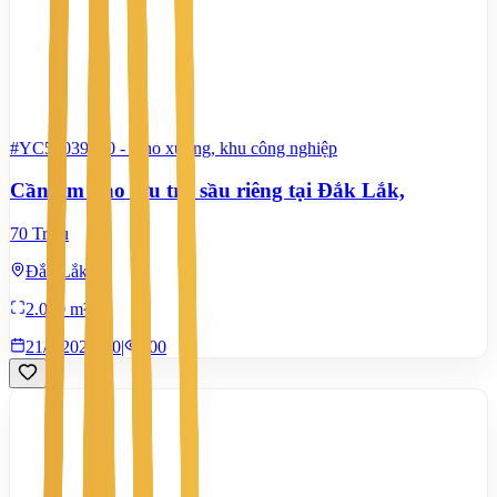
#YC54039320
-
Kho xưởng, khu công nghiệp
Cần tìm kho lưu trữ sầu riêng tại Đắk Lắk,
70 Triệu
Đắk Lắk
2.000 m²
21/7/2026
0
|
800