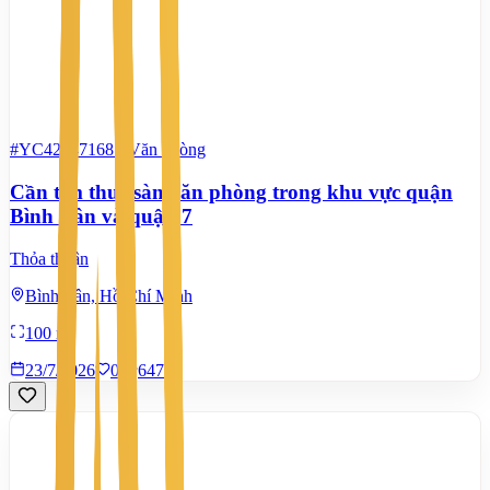
#YC42847168
-
Văn phòng
Cần tìm thuê sàn văn phòng trong khu vực quận
Bình Tân và quận 7
Thỏa thuận
Bình Tân, Hồ Chí Minh
100 m²
23/7/2026
0
|
647