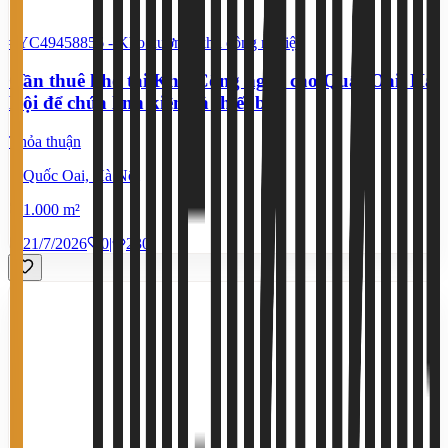
#YC49458856
-
Kho xưởng, khu công nghiệp
Cần thuê kho tại Khu Công nghệ cao Quất Oai, Hà
Nội để chứa linh kiện và thiết bị
Thỏa thuận
Quốc Oai, Hà Nội
1.000 m²
21/7/2026
0
|
230