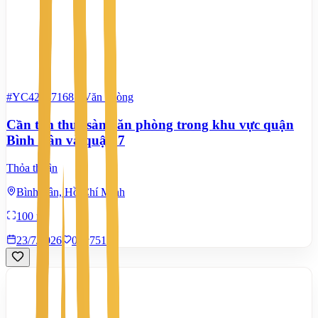
#YC42847168
-
Văn phòng
Cần tìm thuê sàn văn phòng trong khu vực quận
Bình Tân và quận 7
Thỏa thuận
Bình Tân, Hồ Chí Minh
100 m²
23/7/2026
0
|
751