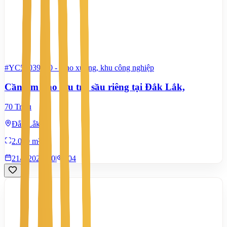
#YC54039320
-
Kho xưởng, khu công nghiệp
Cần tìm kho lưu trữ sầu riêng tại Đắk Lắk,
70 Triệu
Đắk Lắk
2.000 m²
21/7/2026
0
|
904