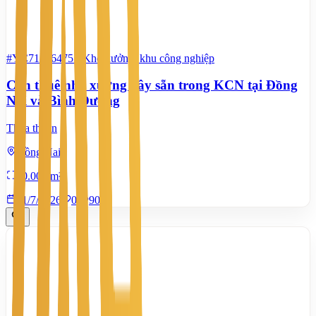
#YC71746475
-
Kho xưởng, khu công nghiệp
Cần thuê nhà xưởng xây sẵn trong KCN tại Đồng
Nai và Bình Dương
Thỏa thuận
Đồng Nai
20.000 m²
21/7/2026
0
|
900