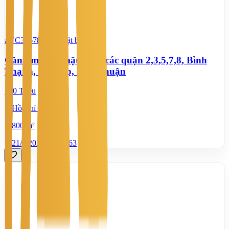
#YC39678770
-
Mặt bằng
Cần tìm thuê mặt bằng các quận 2,3,5,7,8, Bình
Thạnh, Gò Vấp, Phú Nhuận
100 Triệu
Hồ Chí Minh
800 m²
21/7/2026
0
|
863