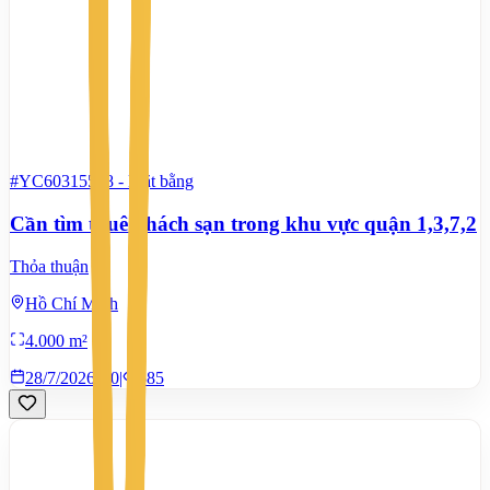
#YC60315568
-
Mặt bằng
Cần tìm thuê khách sạn trong khu vực quận 1,3,7,2
Thỏa thuận
Hồ Chí Minh
4.000 m²
28/7/2026
0
|
585