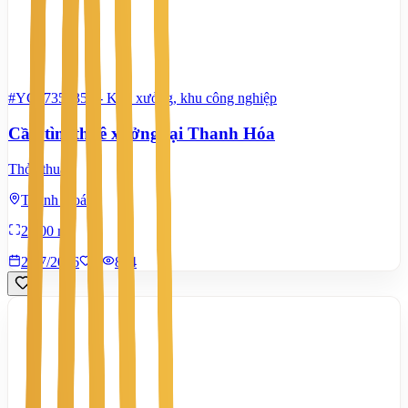
#YC67355352
-
Kho xưởng, khu công nghiệp
Cần tìm thuê xưởng tại Thanh Hóa
Thỏa thuận
Thanh Hoá
2.000 m²
21/7/2026
0
|
894