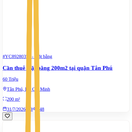
#YC89280357
-
Mặt bằng
Cần thuê mặt bằng 200m2 tại quận Tân Phú
60 Triệu
Tân Phú, Hồ Chí Minh
200 m²
31/7/2026
0
|
448