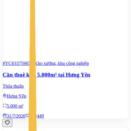
#YC63375965
-
Kho xưởng, khu công nghiệp
Cần thuê kho 5.000m² tại Hưng Yên
Thỏa thuận
Hưng Yên
5.000 m²
31/7/2026
0
|
449