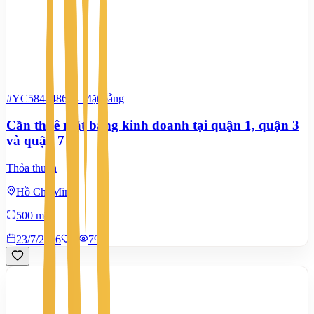
#YC58444862
-
Mặt bằng
Cần thuê mặt bằng kinh doanh tại quận 1, quận 3
và quận 7
Thỏa thuận
Hồ Chí Minh
500 m²
23/7/2026
0
|
797