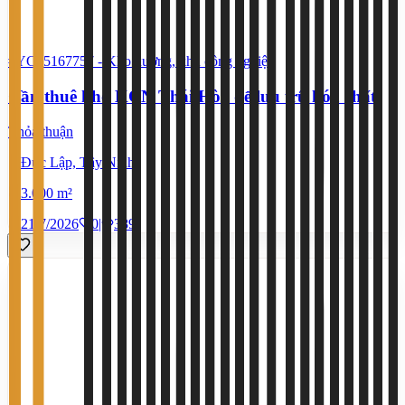
#YC25167757
-
Kho xưởng, khu công nghiệp
Cần thuê kho KCN Thái Hòa để lưu trữ hóa chất
Thỏa thuận
Đức Lập, Tây Ninh
3.000 m²
21/7/2026
0
|
389