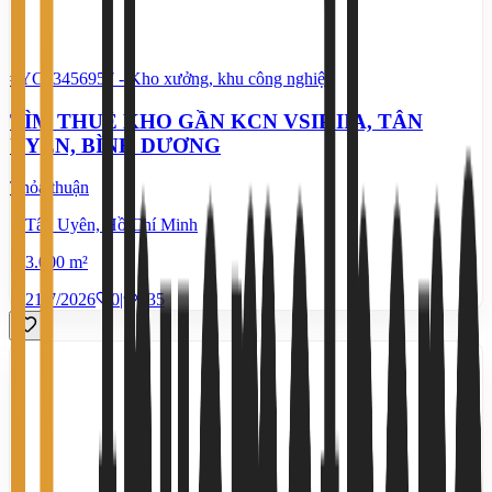
#YC43456957
-
Kho xưởng, khu công nghiệp
TÌM THUÊ KHO GẦN KCN VSIP IIA, TÂN
UYÊN, BÌNH DƯƠNG
Thỏa thuận
Tân Uyên, Hồ Chí Minh
3.000 m²
21/7/2026
0
|
535