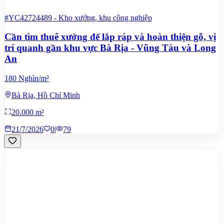
#YC42724489
-
Kho xưởng, khu công nghiệp
Cần tìm thuê xưởng để lắp ráp và hoàn thiện gỗ, vị
trí quanh gần khu vực Bà Rịa - Vũng Tàu và Long
An
180 Nghìn/m²
Bà Rịa, Hồ Chí Minh
20.000 m²
21/7/2026
0
|
79