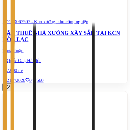
#YC89067507
-
Kho xưởng, khu công nghiệp
CẦN THUÊ NHÀ XƯỞNG XÂY SẴN TẠI KCN
HÒA LẠC
Thỏa thuận
Quốc Oai, Hà Nội
7.000 m²
21/7/2026
0
|
560