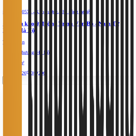
#YC87650574
-
Kho xưởng, khu công nghiệp
Cần tìm kho ở đường Trịnh Văn Bô - Nam Từ
Liêm, Hà Nội
Thỏa thuận
Xuân Phương, Hà Nội
1.500 m²
21/7/2026
0
|
206