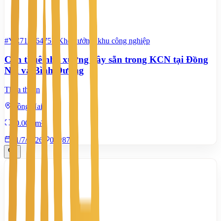
#YC71746475
-
Kho xưởng, khu công nghiệp
Cần thuê nhà xưởng xây sẵn trong KCN tại Đồng
Nai và Bình Dương
Thỏa thuận
Đồng Nai
20.000 m²
21/7/2026
0
|
871