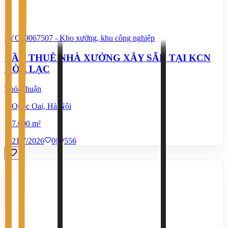
#YC89067507
-
Kho xưởng, khu công nghiệp
CẦN THUÊ NHÀ XƯỞNG XÂY SẴN TẠI KCN
HÒA LẠC
Thỏa thuận
Quốc Oai, Hà Nội
7.000 m²
21/7/2026
0
|
556