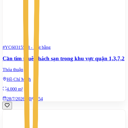
#YC60315568
-
Mặt bằng
Cần tìm thuê khách sạn trong khu vực quận 1,3,7,2
Thỏa thuận
Hồ Chí Minh
4.000 m²
28/7/2026
0
|
554