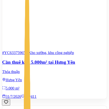
#YC63375965
-
Kho xưởng, khu công nghiệp
Cần thuê kho 5.000m² tại Hưng Yên
Thỏa thuận
Hưng Yên
5.000 m²
31/7/2026
0
|
411