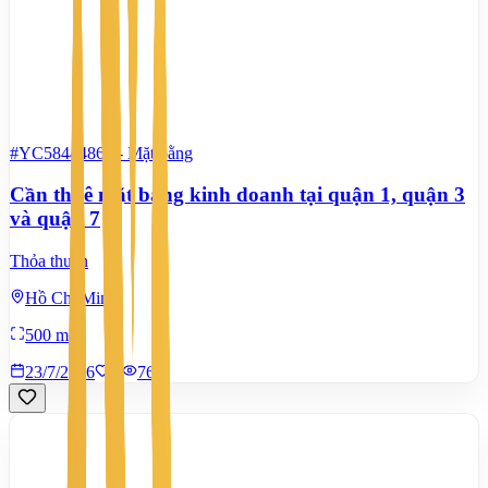
#YC58444862
-
Mặt bằng
Cần thuê mặt bằng kinh doanh tại quận 1, quận 3
và quận 7
Thỏa thuận
Hồ Chí Minh
500 m²
23/7/2026
0
|
767