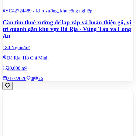
#YC42724489
-
Kho xưởng, khu công nghiệp
Cần tìm thuê xưởng để lắp ráp và hoàn thiện gỗ, vị
trí quanh gần khu vực Bà Rịa - Vũng Tàu và Long
An
180 Nghìn/m²
Bà Rịa, Hồ Chí Minh
20.000 m²
21/7/2026
0
|
76