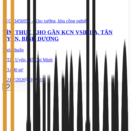
#YC43456957
-
Kho xưởng, khu công nghiệp
TÌM THUÊ KHO GẦN KCN VSIP IIA, TÂN
UYÊN, BÌNH DƯƠNG
Thỏa thuận
Tân Uyên, Hồ Chí Minh
3.000 m²
21/7/2026
0
|
531