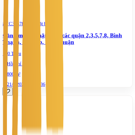
#YC39678770
-
Mặt bằng
Cần tìm thuê mặt bằng các quận 2,3,5,7,8, Bình
Thạnh, Gò Vấp, Phú Nhuận
100 Triệu
Hồ Chí Minh
800 m²
21/7/2026
0
|
836