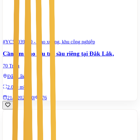
#YC54039320
-
Kho xưởng, khu công nghiệp
Cần tìm kho lưu trữ sầu riêng tại Đắk Lắk,
70 Triệu
Đắk Lắk
2.000 m²
21/7/2026
0
|
876