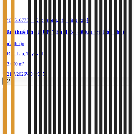
#YC25167757
-
Kho xưởng, khu công nghiệp
Cần thuê kho KCN Thái Hòa để lưu trữ hóa chất
Thỏa thuận
Đức Lập, Tây Ninh
3.000 m²
21/7/2026
0
|
385