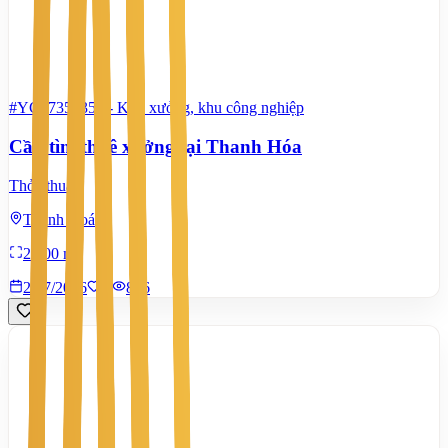
#YC67355352
-
Kho xưởng, khu công nghiệp
Cần tìm thuê xưởng tại Thanh Hóa
Thỏa thuận
Thanh Hoá
2.000 m²
21/7/2026
0
|
866