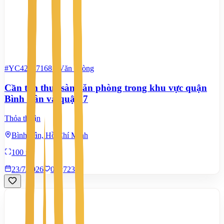
#YC42847168
-
Văn phòng
Cần tìm thuê sàn văn phòng trong khu vực quận
Bình Tân và quận 7
Thỏa thuận
Bình Tân, Hồ Chí Minh
100 m²
23/7/2026
0
|
723