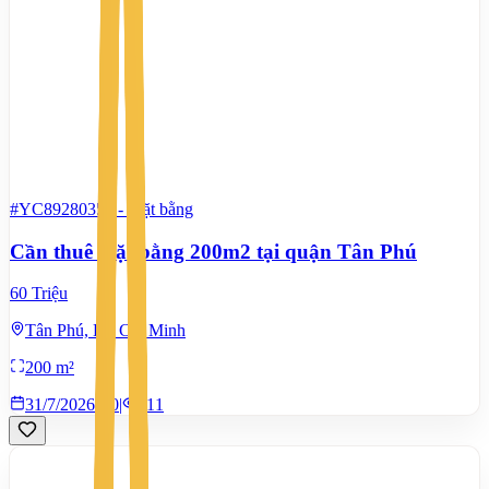
#YC89280357
-
Mặt bằng
Cần thuê mặt bằng 200m2 tại quận Tân Phú
60 Triệu
Tân Phú, Hồ Chí Minh
200 m²
31/7/2026
0
|
411