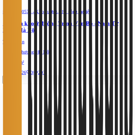
#YC87650574
-
Kho xưởng, khu công nghiệp
Cần tìm kho ở đường Trịnh Văn Bô - Nam Từ
Liêm, Hà Nội
Thỏa thuận
Xuân Phương, Hà Nội
1.500 m²
21/7/2026
0
|
203