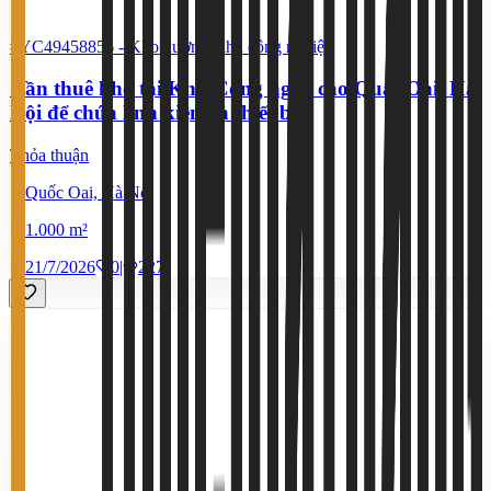
#YC49458856
-
Kho xưởng, khu công nghiệp
Cần thuê kho tại Khu Công nghệ cao Quất Oai, Hà
Nội để chứa linh kiện và thiết bị
Thỏa thuận
Quốc Oai, Hà Nội
1.000 m²
21/7/2026
0
|
227