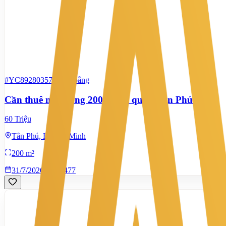
#YC89280357
-
Mặt bằng
Cần thuê mặt bằng 200m2 tại quận Tân Phú
60 Triệu
Tân Phú, Hồ Chí Minh
200 m²
31/7/2026
0
|
477