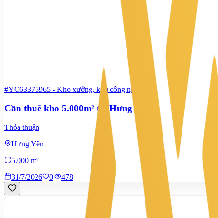
#YC63375965
-
Kho xưởng, khu công nghiệp
Cần thuê kho 5.000m² tại Hưng Yên
Thỏa thuận
Hưng Yên
5.000 m²
31/7/2026
0
|
478