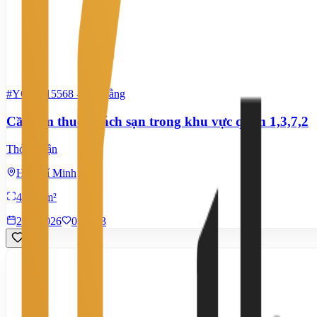
#YC60315568
-
Mặt bằng
Cần tìm thuê khách sạn trong khu vực quận 1,3,7,2
Thỏa thuận
Hồ Chí Minh
4.000 m²
28/7/2026
0
|
613